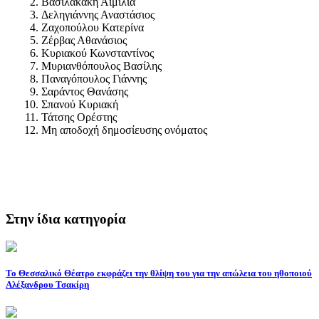
Βασιλακάκη Αιμιλία
Δεληγιάννης Αναστάσιος
Ζαχοπούλου Κατερίνα
Ζέρβας Αθανάσιος
Κυριακού Κωνσταντίνος
Μυριανθόπουλος Βασίλης
Παναγόπουλος Γιάννης
Σαράντος Θανάσης
Σπανού Κυριακή
Τάτσης Ορέστης
Μη αποδοχή δημοσίευσης ονόματος
Στην ίδια κατηγορία
Το Θεσσαλικό Θέατρο εκφράζει την θλίψη του για την απώλεια του ηθοποιού
Αλέξανδρου Τσακίρη