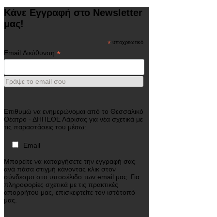
Κάνε Εγγραφή στο Newsletter
μας!
*
υποχρεωτικό
*
Email Διεύθυνση
Γράψε το email σου
Επιθυμώ να ενημερώνομαι από το Θεσσαλικό
Θέατρο - ΔΗΠΕΘΕ Λάρισας για νέα σχετικά με
τις παραστάσεις του μέσω:
Email
Μπορείτε να καταργήσετε την εγγραφή σας
ανά πάσα στιγμή κάνοντας κλικ στον
σύνδεσμο στο υποσέλιδο των email μας. Για
πληροφορίες σχετικά με τις πρακτικές
απορρήτου μας, επισκεφτείτε τον ιστότοπό
μας.