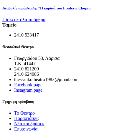
Αναβολή παράστασης "Η καρδιά του Frederic Chopin"
Πίσω σε όλα τα άρθρα
Ταμείο
2410 533417
Θεσσαλικό Θέατρο
Γεωργιάδου 53, Λάρισα
Τ.Κ. 41447
2410 621209
2410 624086
thessalikotheatro1983@gmail.com
Facebook page
Instagram page
Γρήγορη πρόσβαση
Το Θέατρο
Παραστάσεις
Νέα και δράσεις
Επικοινωνία