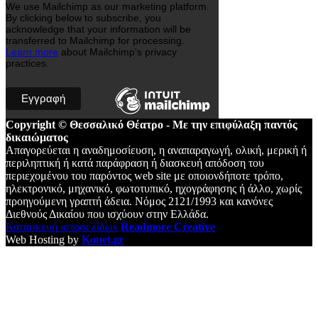
We use Mailchimp as our marketing platform.
By clicking below to subscribe, you
acknowledge that your information will be
transferred to Mailchimp for processing.
Learn more
about Mailchimp's privacy
practices.
Copyright © Θεσσαλικό Θέατρο - Με την επιφύλαξη παντός
δικαιώματος
Απαγορεύεται η αναδημοσίευση, η αναπαραγωγή, ολική, μερική ή
περιληπτική ή κατά παράφραση ή διασκευή απόδοση του
περιεχομένου του παρόντος web site με οποιονδήποτε τρόπο,
ηλεκτρονικό, μηχανικό, φωτοτυπικό, ηχογράφησης ή άλλο, χωρίς
προηγούμενη γραπτή άδεια. Νόμος 2121/1993 και κανόνες
Διεθνούς Δικαίου που ισχύουν στην Ελλάδα.
Κατασκευή ιστοσελίδων
Readmore Creative
Web Hosting by
Konet.gr