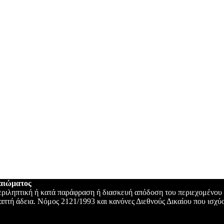
καιώματος
ριληπτική ή κατά παράφραση ή διασκευή απόδοση του περιεχομένου τ
πτή άδεια. Νόμος 2121/1993 και κανόνες Διεθνούς Δικαίου που ισχύ