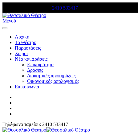
Τηλέφωνο κρατήσεων:
2410 533417
Μενού
Αρχική
Το Θέατρο
Παραστάσεις
Χώροι
Νέα και Δράσεις
Επικαιρότητα
Δράσεις
Διοικητικές προκηρύξεις
Οικονομικός απολογισμός
Επικοινωνία
Τηλέφωνο ταμείου: 2410 533417