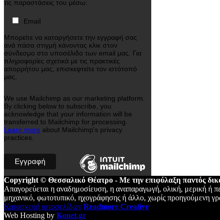
τις παραστάσεις του μέσω:
Email
Μπορείτε να καταργήσετε την εγγραφή σας
ανά πάσα στιγμή κάνοντας κλικ στον
σύνδεσμο στο υποσέλιδο των email μας. Για
πληροφορίες σχετικά με τις πρακτικές
απορρήτου μας, επισκεφτείτε τον ιστότοπό
μας.
We use Mailchimp as our marketing platform.
By clicking below to subscribe, you
acknowledge that your information will be
transferred to Mailchimp for processing.
Learn more
about Mailchimp's privacy
practices.
Copyright © Θεσσαλικό Θέατρο - Με την επιφύλαξη παντός δι
Απαγορεύεται η αναδημοσίευση, η αναπαραγωγή, ολική, μερική ή πε
μηχανικό, φωτοτυπικό, ηχογράφησης ή άλλο, χωρίς προηγούμενη γρα
Κατασκευή ιστοσελίδων
Readmore Creative
Web Hosting by
Konet.gr