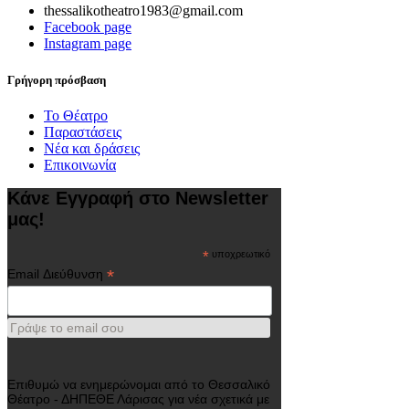
thessalikotheatro1983@gmail.com
Facebook page
Instagram page
Γρήγορη πρόσβαση
Το Θέατρο
Παραστάσεις
Νέα και δράσεις
Επικοινωνία
Κάνε Εγγραφή στο Newsletter
μας!
*
υποχρεωτικό
*
Email Διεύθυνση
Γράψε το email σου
Επιθυμώ να ενημερώνομαι από το Θεσσαλικό
Θέατρο - ΔΗΠΕΘΕ Λάρισας για νέα σχετικά με