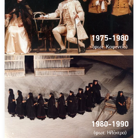
1975-1980
(φωτ. Καφενείο)
1980-1990
(φωτ. Ηλέκτρα)