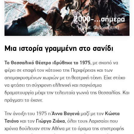
2000-…σήμερα
(φωτ. Φιλοκτήτης)
Μια ιστορία γραμμένη στο σανίδι
Το Θεσσαλικό Θέατρο ιδρύθηκε το 1975
, με σκοπό να
φέρει σε επαφή τον κάτοικο της Περιφέρειας και των
απομακρυσμένων χωριών με τη θεατρική τέχνη. Είχε στόχο
να φτάσει τη σύγχρονη ελληνική και παγκόσμια
δραματουργία μέχρι την τελευταία γωνιά της Θεσσαλίας. Και
πράγματι το έκανε.
Την άνοιξη του 1975 η
Άννα Βαγενά
μαζί με τον
Κώστα
Τσιάνο
και τον
Γιώργο Ζιάκα
, όλοι τους Λαρισαίοι που
χρόνια δούλευαν στην Αθήνα με το όραμα της επιστροφής