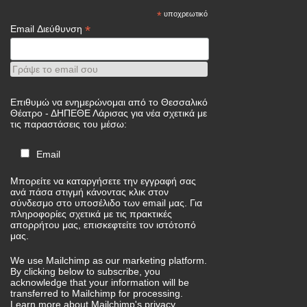
*
υποχρεωτικό
*
Email Διεύθυνση
Γράψε το email σου
Επιθυμώ να ενημερώνομαι από το Θεσσαλικό
Θέατρο - ΔΗΠΕΘΕ Λάρισας για νέα σχετικά με
τις παραστάσεις του μέσω:
Email
Μπορείτε να καταργήσετε την εγγραφή σας
ανά πάσα στιγμή κάνοντας κλικ στον
σύνδεσμο στο υποσέλιδο των email μας. Για
πληροφορίες σχετικά με τις πρακτικές
απορρήτου μας, επισκεφτείτε τον ιστότοπό
μας.
We use Mailchimp as our marketing platform.
By clicking below to subscribe, you
acknowledge that your information will be
transferred to Mailchimp for processing.
Learn more
about Mailchimp's privacy