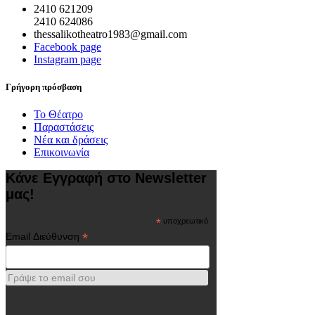
2410 621209
2410 624086
thessalikotheatro1983@gmail.com
Facebook page
Instagram page
Γρήγορη πρόσβαση
Το Θέατρο
Παραστάσεις
Νέα και δράσεις
Επικοινωνία
Κάνε Εγγραφή στο Newsletter
μας!
*
υποχρεωτικό
*
Email Διεύθυνση
Γράψε το email σου