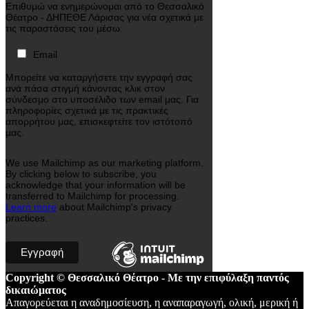
Επιθυμώ να ενημερώνομαι από το Θεσσαλικό
Θέατρο - ΔΗΠΕΘΕ Λάρισας για νέα σχετικά με
τις παραστάσεις του μέσω:
Email
Μπορείτε να καταργήσετε την εγγραφή σας
ανά πάσα στιγμή κάνοντας κλικ στον
σύνδεσμο στο υποσέλιδο των email μας. Για
πληροφορίες σχετικά με τις πρακτικές
απορρήτου μας, επισκεφτείτε τον ιστότοπό
μας.
We use Mailchimp as our marketing platform.
By clicking below to subscribe, you
acknowledge that your information will be
transferred to Mailchimp for processing.
Learn more
about Mailchimp's privacy
practices.
Copyright © Θεσσαλικό Θέατρο - Με την επιφύλαξη παντός
δικαιώματος
Απαγορεύεται η αναδημοσίευση, η αναπαραγωγή, ολική, μερική ή