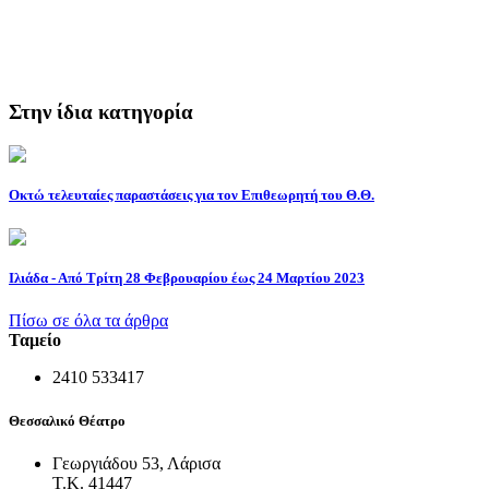
Στην ίδια κατηγορία
Οκτώ τελευταίες παραστάσεις για τον Επιθεωρητή του Θ.Θ.
Ιλιάδα - Από Τρίτη 28 Φεβρουαρίου έως 24 Μαρτίου 2023
Πίσω σε όλα τα άρθρα
Ταμείο
2410 533417
Θεσσαλικό Θέατρο
Γεωργιάδου 53, Λάρισα
Τ.Κ. 41447