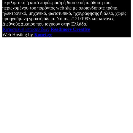
περιληπτική ή κατά παράφραση ή διασκευή απόδοση του
περιεχομένου του παρόντος web site με οποιονδήποτε τρόπο,
ηλεκτρονικό, μηχανικό, φωτοτυπικό, ηχογράφησης ή άλλο, χωρίς
προηγούμενη γραπτή άδεια. Νόμος 2121/1993 και κανόνες
Διεθνούς Δικαίου που ισχύουν στην Ελλάδα.
Κατασκευή ιστοσελίδων
Readmore Creative
Web Hosting by
Konet.gr