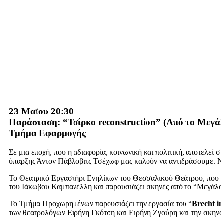
23 Μαΐου 20:30
Παράσταση: “Τσίρκο reconstruction” (Από το Μεγ
Τμήμα Εφαρμογής
Σε μια εποχή, που η αδιαφορία, κοινωνική και πολιτική, αποτελεί
ύπαρξης Άντον Πάβλοβιτς Τσέχωφ μας καλούν να αντιδράσουμε. Ν
Το Θεατρικό Εργαστήρι Ενηλίκων του Θεσσαλικού Θεάτρου, που εγκ
του Ιάκωβου Καμπανέλλη και παρουσιάζει σκηνές από το “Μεγάλο 
Το Τμήμα Προχωρημένων παρουσιάζει την εργασία του “
Brecht i
των θεατρολόγων Ειρήνη Γκότση και Ειρήνη Ζγούρη και την σκην