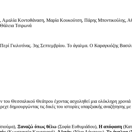
, Αμαλία Κοντοθάναση, Μαρία Κουκούτση, Πάρης Μποντικούλης, Αθ
 Θάλεια Τσιρωνά
ερί Γκιλοτίνας. 3ης Σεπτεμβρίου. Το άγαλμα. Ο Καραγκιόζης Βασιλιά
του Θεσσαλικού Θεάτρου έχοντας ασχοληθεί μια ολόκληρη χρονιά με
Μπρεχτ δημιουργώντας τις δικές του ιστορίες υπαρξιακής αναζήτησης 
Τσιούμα),
Ξαναζώ όπως θέλω
(Σοφία Ευθυμιάδου),
Η απόφαση
(Κατ
τής
(Κωνσταντία Κουτσιαρή),
Αζντάκ
(Νίνα Λάμπρου),
Το άγαλμα
(