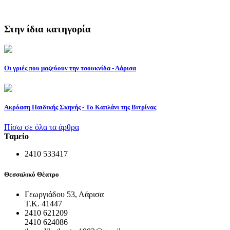
Στην ίδια κατηγορία
Οι γριές που μαζεύουν την τσουκνίδα - Λάρισα
Ακρόαση Παιδικής Σκηνής - Το Καπλάνι της Βιτρίνας
Πίσω σε όλα τα άρθρα
Ταμείο
2410 533417
Θεσσαλικό Θέατρο
Γεωργιάδου 53, Λάρισα
Τ.Κ. 41447
2410 621209
2410 624086