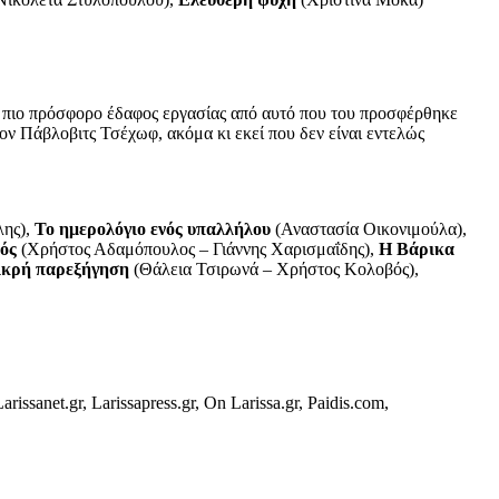
ει πιο πρόσφορο έδαφος εργασίας από αυτό που του προσφέρθηκε
ν Πάβλοβιτς Τσέχωφ, ακόμα κι εκεί που δεν είναι εντελώς
λης),
Το ημερολόγιο ενός υπαλλήλου
(Αναστασία Οικονιμούλα),
ός
(Χρήστος Αδαμόπουλος – Γιάννης Χαρισμαΐδης),
Η Βάρικα
ικρή παρεξήγηση
(Θάλεια Τσιρωνά – Χρήστος Κολοβός),
et.gr, Larissapress.gr, On Larissa.gr, Paidis.com,