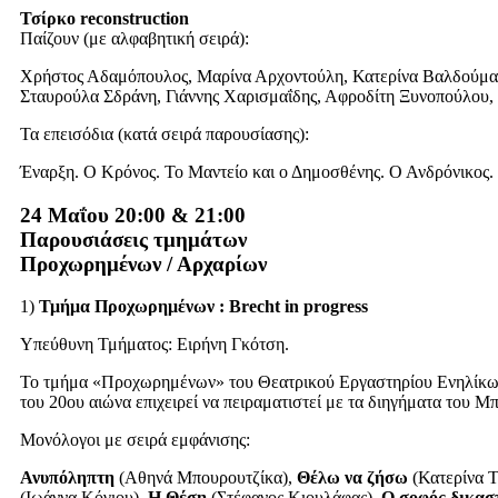
Τσίρκο reconstruction
Παίζουν (με αλφαβητική σειρά):
Χρήστος Αδαμόπουλος, Μαρίνα Αρχοντούλη, Κατερίνα Βαλδούμα
Σταυρούλα Σδράνη, Γιάννης Χαρισμαΐδης, Αφροδίτη Ξυνοπούλου,
Τα επεισόδια (κατά σειρά παρουσίασης):
Έναρξη. Ο Κρόνος. Το Μαντείο και ο Δημοσθένης. Ο Ανδρόνικος. Π
24 Μαΐου 20:00 & 21:00
Παρουσιάσεις τμημάτων
Προχωρημένων / Αρχαρίων
1)
Τμήμα Προχωρημένων : Brecht in progress
Υπεύθυνη Τμήματος: Ειρήνη Γκότση.
Το τμήμα «Προχωρημένων» του Θεατρικού Εργαστηρίου Ενηλίκων 
του 20ου αιώνα επιχειρεί να πειραματιστεί με τα διηγήματα του 
Μονόλογοι με σειρά εμφάνισης:
Ανυπόληπτη
(Αθηνά Μπουρουτζίκα),
Θέλω να ζήσω
(Κατερίνα 
(Ιωάννα Κόγιου),
Η Θέση
(Στέφανος Κιουλάφας),
Ο σοφός δικασ