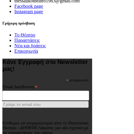
thessalikotheatro1983@gmail.com
Facebook page
Instagram page
Γρήγορη πρόσβαση
Το Θέατρο
Παραστάσεις
Νέα και δράσεις
Επικοινωνία
Κάνε Εγγραφή στο Newsletter
μας!
*
υποχρεωτικό
*
Email Διεύθυνση
Γράψε το email σου
Επιθυμώ να ενημερώνομαι από το Θεσσαλικό
Θέατρο - ΔΗΠΕΘΕ Λάρισας για νέα σχετικά με
τις παραστάσεις του μέσω: