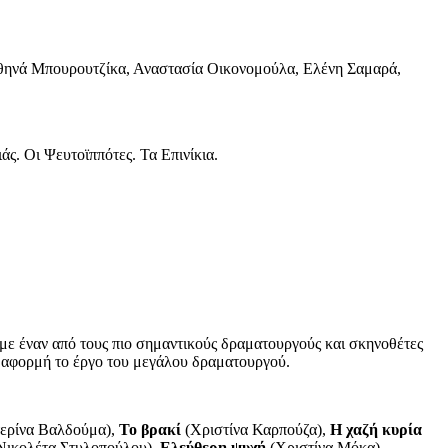
ηνά Μπουρουτζίκα, Αναστασία Οικονομούλα, Ελένη Σαμαρά,
ς. Οι Ψευτοϊππότες. Τα Επινίκια.
 έναν από τους πιο σημαντικούς δραματουργούς και σκηνοθέτες
με αφορμή το έργο του μεγάλου δραματουργού.
ερίνα Βαλδούμα),
Το βρακί
(Χριστίνα Καρπούζα),
Η χαζή κυρία
Νικολέτα Στυλοπούλου),
Ελεύθερη ψυχή
(Χριστίνα Μόκα)