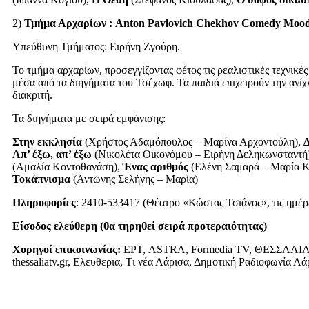
2)
Τμήμα Αρχαρίων : Anton Pavlovich Chekhov Comedy Moo
Υπεύθυνη Τμήματος: Ειρήνη Ζγούρη.
Το τμήμα αρχαρίων, προσεγγίζοντας φέτος τις ρεαλιστικές τεχνικ
μέσα από τα διηγήματα του Τσέχωφ. Τα παιδιά επιχειρούν την αν
διακριτή.
Τα διηγήματα με σειρά εμφάνισης:
Στην εκκλησία
(Χρήστος Αδαμόπουλος – Μαρίνα Αρχοντούλη),
Δ
Απ’ έξω, απ’ έξω
(Νικολέτα Οικονόμου – Ειρήνη Δεληκωνσταντή
(Αμαλία Κοντοθανάση),
Ένας αριθμός
(Ελένη Σαμαρά – Μαρία Κ
Τοκάπνισμα
(Αντώνης Σελήνης – Μαρία)
Πληροφορίες
: 2410-533417 (Θέατρο «Κώστας Τσιάνος», τις ημέρ
Είσοδος ελεύθερη (θα τηρηθεί σειρά προτεραιότητας)
Χορηγοί επικοινωνίας:
ΕΡΤ, ASTRA, Formedia TV, ΘΕΣΣΑΛΙΑ ΤΗΛΕΟ
thessaliatv.gr, Ελευθερια, Tι νέα Λάρισα, Δημοτική Ραδιοφωνία Λά