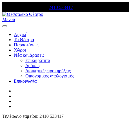
Τηλέφωνο κρατήσεων:
2410 533417
Μενού
Αρχική
Το Θέατρο
Παραστάσεις
Χώροι
Νέα και Δράσεις
Επικαιρότητα
Δράσεις
Διοικητικές προκηρύξεις
Οικονομικός απολογισμός
Επικοινωνία
Τηλέφωνο ταμείου: 2410 533417