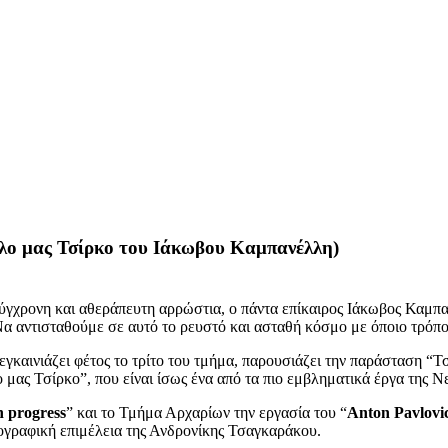
άλο μας Τσίρκο του Ιάκωβου Καμπανέλλη)
 σύγχρονη και αθεράπευτη αρρώστια, ο πάντα επίκαιρος Ιάκωβος Καμπ
α αντισταθούμε σε αυτό το ρευστό και ασταθή κόσμο με όποιο τρόπ
αινιάζει φέτος το τρίτο του τμήμα, παρουσιάζει την παράσταση “Τσί
μας Τσίρκο”, που είναι ίσως ένα από τα πιο εμβληματικά έργα της Ν
n progress
” και το Τμήμα Αρχαρίων την εργασία του “
Anton Pavlov
ογραφική επιμέλεια της Ανδρονίκης Τσαγκαράκου.