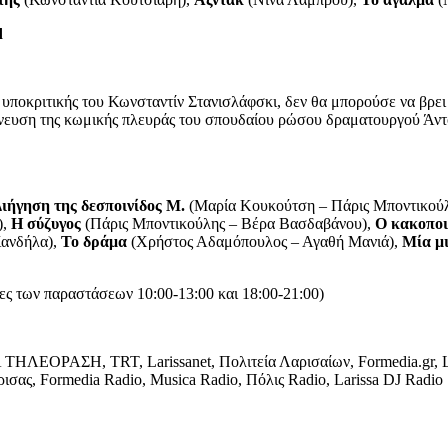
d
ές υποκριτικής του Κωνσταντίν Στανισλάφσκι, δεν θα μπορούσε να βρ
ίχνευση της κωμικής πλευράς του σπουδαίου ρώσου δραματουργού Άντο
ιήγηση της δεσποινίδος Μ.
(Μαρία Κουκούτση – Πάρις Μποντικού
),
Η σύζυγος
(Πάρις Μποντικούλης – Βέρα Βασδαβάνου),
Ο κακοποι
ανδήλα),
Το δράμα
(Χρήστος Αδαμόπουλος – Αγαθή Μανιά),
Μία μ
ες των παραστάσεων 10:00-13:00 και 18:00-21:00)
ΡΑΣΗ, TRT, Larissanet, Πολιτεία Λαρισαίων, Formedia.gr, Larissan
ρισας, Formedia Radio, Musica Radio, Πόλις Radio, Larissa DJ Radio