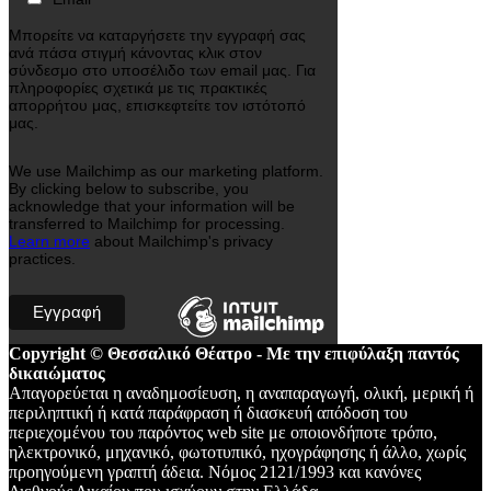
Μπορείτε να καταργήσετε την εγγραφή σας
ανά πάσα στιγμή κάνοντας κλικ στον
σύνδεσμο στο υποσέλιδο των email μας. Για
πληροφορίες σχετικά με τις πρακτικές
απορρήτου μας, επισκεφτείτε τον ιστότοπό
μας.
We use Mailchimp as our marketing platform.
By clicking below to subscribe, you
acknowledge that your information will be
transferred to Mailchimp for processing.
Learn more
about Mailchimp's privacy
practices.
Copyright © Θεσσαλικό Θέατρο - Με την επιφύλαξη παντός
δικαιώματος
Απαγορεύεται η αναδημοσίευση, η αναπαραγωγή, ολική, μερική ή
περιληπτική ή κατά παράφραση ή διασκευή απόδοση του
περιεχομένου του παρόντος web site με οποιονδήποτε τρόπο,
ηλεκτρονικό, μηχανικό, φωτοτυπικό, ηχογράφησης ή άλλο, χωρίς
προηγούμενη γραπτή άδεια. Νόμος 2121/1993 και κανόνες