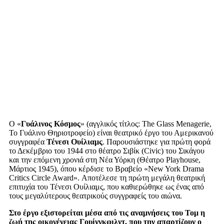
Ο «
Γυάλινος Κόσμος
» (αγγλικός τίτλος: The Glass Menagerie,
Το Γυάλινο Θηριοτροφείο) είναι θεατρικό έργο του Αμερικανού
συγγραφέα
Τένεσι Ουίλιαμς
. Παρουσιάστηκε για πρώτη φορά
το Δεκέμβριο του 1944 στο θέατρο Σιβίκ (Civic) του Σικάγου
και την επόμενη χρονιά στη Νέα Υόρκη (Θέατρο Playhouse,
Μάρτιος 1945), όπου κέρδισε το Βραβείο «New York Drama
Critics Circle Award». Αποτέλεσε τη πρώτη μεγάλη θεατρική
επιτυχία του Τένεσι Ουίλιαμς, που καθιερώθηκε ως ένας από
τους μεγαλύτερους θεατρικούς συγγραφείς του αιώνα.
Στο έργο εξιστορείται μέσα από τις αναμνήσεις του Τομ η
ζωή της οικογένειας Γουίνγκφιλντ, που την απαρτίζουν ο