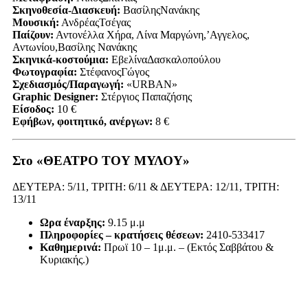
Σκηνοθεσία-Διασκευή:
ΒασίληςΝανάκης
Μουσική:
ΑνδρέαςΤσέγας
Παίζουν:
Αντονέλλα Χήρα, Λίνα Μαργώνη,’Αγγελος,
Αντωνίου,Βασίλης Νανάκης
Σκηνικά-κοστούμια:
ΕβελίναΔασκαλοπούλου
Φωτογραφία:
ΣτέφανοςΓώγος
Σχεδιασμός/Παραγωγή:
«URBAN»
Graphic Designer:
Στέργιος Παπαζήσης
Είσοδος:
10 €
Εφήβων, φοιτητικό, ανέργων:
8 €
Στο «ΘΕΑΤΡΟ ΤΟΥ ΜΥΛΟΥ»
ΔΕΥΤΕΡΑ: 5/11, ΤΡΙΤΗ: 6/11 & ΔΕΥΤΕΡΑ: 12/11, ΤΡΙΤΗ:
13/11
Ωρα έναρξης:
9.15 μ.μ
Πληροφορίες – κρατήσεις θέσεων:
2410-533417
Καθημερινά:
Πρωϊ 10 – 1μ.μ. – (Εκτός Σαββάτου &
Κυριακής.)