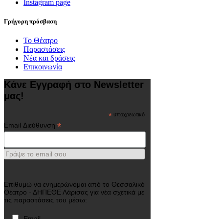
Instagram page
Γρήγορη πρόσβαση
Το Θέατρο
Παραστάσεις
Νέα και δράσεις
Επικοινωνία
Κάνε Εγγραφή στο Newsletter
μας!
*
υποχρεωτικό
*
Email Διεύθυνση
Γράψε το email σου
Επιθυμώ να ενημερώνομαι από το Θεσσαλικό
Θέατρο - ΔΗΠΕΘΕ Λάρισας για νέα σχετικά με
τις παραστάσεις του μέσω:
Email