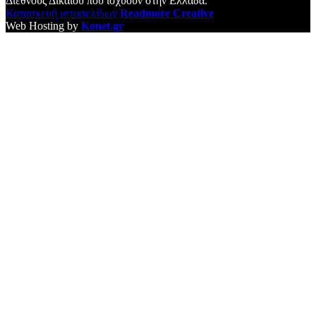
Διεθνούς Δικαίου που ισχύουν στην Ελλάδα.
Κατασκευή ιστοσελίδων
Readmore Creative
Web Hosting by
Konet.gr