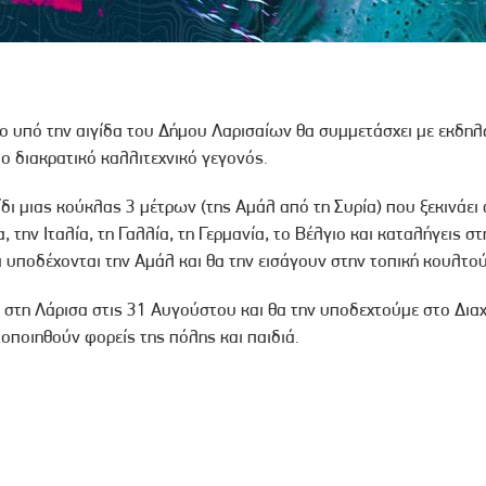
ο υπό την αιγίδα του Δήμου Λαρισαίων θα συμμετάσχει με εκδη
λο διακρατικό καλλιτεχνικό γεγονός.
ξίδι μιας κούκλας 3 μέτρων (της Αμάλ από τη Συρία) που ξεκινάει 
 την Ιταλία, τη Γαλλία, τη Γερμανία, το Βέλγιο και καταλήγεις στ
 υποδέχονται την Αμάλ και θα την εισάγουν στην τοπική κουλτο
 στη Λάρισα στις 31 Αυγούστου και θα την υποδεχτούμε στο Δια
τοποιηθούν φορείς της πόλης και παιδιά.