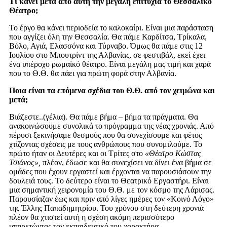
Τι κάν
ει μετά από αυτή την μεγάλη επιτυχία το Θεσσαλικό
Θέατρο;
Το έργο θα κάνει περιοδεία το καλοκαίρι. Είναι μια παράσταση
που αγγίζει όλη την Θεσσαλία. Θα πάμε Καρδίτσα, Τρίκαλα,
Βόλο, Αγιά, Ελασσόνα και Τύρναβο. Όμως θα πάμε στις 12
Ιουλίου στο Μπουτρίντ της Αλβανίας, σε φεστιβάλ, εκεί έχει
ένα υπέροχο ρωμαϊκό θέατρο. Είναι μεγάλη μας τιμή και χαρά
που το Θ.Θ. θα πάει για πρώτη φορά στην Αλβανία.
Ποια είναι τα επόμενα σχέδια του Θ.Θ. από τον χειμώνα και
μετά;
Βιάζεστε..(γέλια). Θα πάμε βήμα – βήμα τα πράγματα. Θα
ανακοινώσουμε συνολικά το πρόγραμμα της νέας χρονιάς. Από
πέρυσι ξεκινήσαμε θεσμούς που θα συνεχίσουμε και φέτος
χτίζοντας σχέσεις με τους ανθρώπους που συνομιλούμε. Το
πρώτο ήταν οι Δευτέρες και οι Τρίτες στο
«Θέατρο Κώστας
Τσιάνος»,
πλέον, έδωσε και θα συνεχίσει να δίνει ένα βήμα σε
ομάδες που έχουν εργαστεί και έρχονται να παρουσιάσουν την
δουλειά τους. Το δεύτερο είναι το Θεατρικό Εργαστήρι. Είναι
μια σημαντική χειρονομία του Θ.Θ. με τον κόσμο της Λάρισας.
Παρουσίαζαν έως και πριν από λίγες ημέρες τον «Κοινό Λόγο»
της Έλλης Παπαδημητρίου. Του χρόνου στη δεύτερη χρονιά
πλέον θα χτιστεί αυτή η σχέση ακόμη περισσότερο
υπηρετώντας τον εκπαιδευτικό του χαρακτήρα.