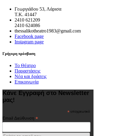
Γεωργιάδου 53, Λάρισα
Τ.Κ. 41447
2410 621209
2410 624086
thessalikotheatro1983@gmail.com
Facebook page
Instagram page
Γρήγορη πρόσβαση
Το Θέατρο
Παραστάσεις
Νέα και δράσεις
Επικοινωνία
Κάνε Εγγραφή στο Newsletter
μας!
*
υποχρεωτικό
*
Email Διεύθυνση