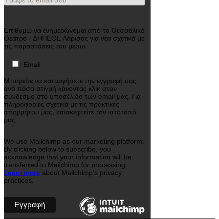
Γράψε το email σου
Επιθυμώ να ενημερώνομαι από το Θεσσαλικό
Θέατρο - ΔΗΠΕΘΕ Λάρισας για νέα σχετικά με
τις παραστάσεις του μέσω:
Email
Μπορείτε να καταργήσετε την εγγραφή σας
ανά πάσα στιγμή κάνοντας κλικ στον
σύνδεσμο στο υποσέλιδο των email μας. Για
πληροφορίες σχετικά με τις πρακτικές
απορρήτου μας, επισκεφτείτε τον ιστότοπό
μας.
We use Mailchimp as our marketing platform.
By clicking below to subscribe, you
acknowledge that your information will be
transferred to Mailchimp for processing.
Learn more
about Mailchimp's privacy
practices.