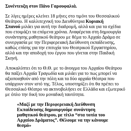
Συνέντευξη στον Πάνο Γαρουφαλιά.
Σε λίγες ημέρες κλείνει 18 μήνες στο τιμόνι του Θεσσαλικού
Θεάτρου. Η καλλιτεχνική του Διευθύντρια
Κυριακή
Σπανού
μιλάει για αυτή την διαδρομή, αλλά και για τα σχέδια
που ετοιμάζει τα επόμενα χρόνια. Αναφέρεται στη δημιουργία
συνάντησης μαθητικού θεάτρου με θέμα το Αρχαίο Δράμα σε
συνεργασία με την Περιφερειακή Διεύθυνση εκπαίδευσης,
καθώς επίσης για την επιτυχία του Θεατρικού Εργαστηρίου,
αλλά και την αποδοχή του έργου που γίνεται στην Παιδική
Σκηνή.
Αποκαλύπτει ότι το Θ.Θ. με το άνοιγμα του Αρχαίου Θεάτρου
θα παίξει Αρχαία Τραγωδία και μιλάει για το πως μπορεί να
αξιοποιηθούν από την πόλη και τα δύο αρχαία Θέατρα που
υπάρχουν στον ιστό της. Τέλος, υποστηρίζει ότι θα πρέπει το
Θεσσαλικό Θέατρο να ακτινοβολήσει σε Ελλάδα και εξωτερικό
με όπλο την δική του μοναδική ταυτότητα.
«Μαζί με την Περιφερειακή Διεύθυνση
Εκπαίδευσης δημιουργούμε συνάντηση
μαθητικού θεάτρου, με τίτλο “στα τοπία του
Αρχαίου Δράματος”. Θέλουμε να την κάνουμε
θεσμό»