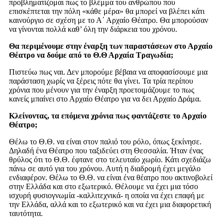
προβληματίζομαι πως το βλέμμα του ανθρώπου που
επισκέπτεται την πόλη «κάθε μέρα» θα μπορεί να βλέπει κάτι
καινούργιο σε σχέση με το Α΄ Αρχαίο Θέατρο. Θα μπορούσαν
να γίνονται πολλά καθ’ όλη την διάρκεια του χρόνου.
Θα περιμένουμε στην έναρξη των παραστάσεων στο Αρχαίο
Θέατρο να δούμε από το Θ.Θ Αρχαία Τραγωδία;
Πιστεύω πως ναι. Δεν μπορούμε βέβαια να αποφασίσουμε μια
παράσταση χωρίς να ξέρεις πότε θα γίνει. Τα τρία περίπου
χρόνια που μένουν για την έναρξη προετοιμάζουμε το πως
κανείς μπαίνει στο Αρχαίο Θέατρο για να δει Αρχαίο Δράμα.
Κλείνοντας, τα επόμενα χρόνια πως φαντάζεστε το Αρχαίο
Θέατρο;
Θέλω το Θ.Θ. να είναι στον παλιό του ρόλο, όπως ξεκίνησε.
Δηλαδή ένα Θέατρο που ταξιδεύει στη Θεσσαλία. Ήταν ένας
θρύλος ότι το Θ.Θ. έφτανε στο τελευταίο χωρίο. Κάτι σχεδιάζω
πάνω σε αυτό για του χρόνου. Αυτή η διαδρομή έχει μεγάλο
ενδιαφέρον. Θέλω το Θ.Θ. να είναι ένα θέατρο που ακτινοβολεί
στην Ελλάδα και στο εξωτερικό. Θέλουμε να έχει μια τόσο
ισχυρή φυσιογνωμία -καλλιτεχνικά- η οποία να έχει επαφή με
την Ελλάδα, αλλά και το εξωτερικό και να έχει μια διαφορετική
ταυτότητα.