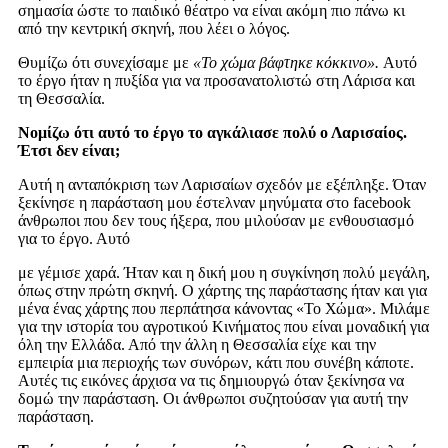
σημασία ώστε το παιδικό θέατρο να είναι ακόμη πιο πάνω κι
από την κεντρική σκηνή, που λέει ο λόγος.
Θυμίζω ότι συνεχίσαμε με
«Το χώμα βάφτηκε κόκκινο».
Αυτό
το έργο ήταν η πυξίδα για να προσανατολιστώ στη Λάρισα και
τη Θεσσαλία.
Νομίζω ότι αυτό το έργο το αγκάλιασε πολύ ο Λαρισαίος.
Έτσι δεν είναι;
Αυτή η ανταπόκριση των Λαρισαίων σχεδόν με εξέπληξε. Όταν
ξεκίνησε η παράσταση μου έστελναν μηνύματα στο facebook
άνθρωποι που δεν τους ήξερα, που μιλούσαν με ενθουσιασμό
για το έργο. Αυτό
με γέμισε χαρά. Ήταν και η δική μου η συγκίνηση πολύ μεγάλη,
όπως στην πρώτη σκηνή. Ο χάρτης της παράστασης ήταν και για
μένα ένας χάρτης που περπάτησα κάνοντας «Το Χώμα». Μιλάμε
για την ιστορία του αγροτικού Κινήματος που είναι μοναδική για
όλη την Ελλάδα. Από την άλλη η Θεσσαλία είχε και την
εμπειρία μια περιοχής των συνόρων, κάτι που συνέβη κάποτε.
Αυτές τις εικόνες άρχισα να τις δημιουργώ όταν ξεκίνησα να
δομώ την παράσταση. Οι άνθρωποι συζητούσαν για αυτή την
παράσταση.