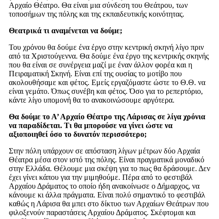
Αρχαίο Θέατρο. Θα είναι μια σύνδεση του Θεάτρου, των
τοποσήμων της πόλης και της εκπαιδευτικής κοινότητας.
Θεατρικά τι αναμένεται να δούμε;
Του χρόνου θα δούμε ένα έργο στην κεντρική σκηνή λίγο πριν
από τα Χριστούγεννα. Θα δούμε ένα έργο της κεντρικής σκηνής
που θα είναι σε συνέργεια μαζί με έναν άλλον φορέα και η
Πειραματική Σκηνή. Είναι επί της ουσίας το μοτίβο που
ακολουθήσαμε και φέτος. Εμείς εργαζόμαστε ώστε το Θ.Θ. να
είναι γεμάτο. Όπως συνέβη και φέτος. Όσο για το ρεπερτόριο,
κάντε λίγο υπομονή θα το ανακοινώσουμε αργότερα.
Θα δούμε το Α’ Αρχαίο Θέατρο της Λάρισας σε λίγα χρόνια
να παραδίδεται. Τι θα μπορούσε να γίνει ώστε να
αξιοποιηθεί όσο το δυνατόν περισσότερο;
Στην πόλη υπάρχουν σε απόσταση λίγων μέτρων δύο Αρχαία
Θέατρα μέσα στον ιστό της πόλης. Είναι πραγματικά μοναδικό
στην Ελλάδα. Θέλουμε μια σκέψη για το πως θα δράσουμε. Δεν
έχει γίνει κάπου για την μιμηθούμε. Πέρα από το φεστιβάλ
Αρχαίου Δράματος το οποίο ήδη ανακοίνωσε ο Δήμαρχος, να
κάνουμε κι άλλα πράγματα. Είναι πολύ σημαντικό το φεστιβάλ
καθώς η Λάρισα θα μπει στο δίκτυο των Αρχαίων Θεάτρων που
φιλοξενούν παραστάσεις Αρχαίου Δράματος. Σκέφτομαι και