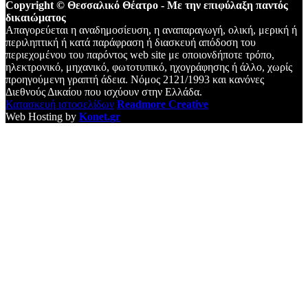
Copyright © Θεσσαλικό Θέατρο - Με την επιφύλαξη παντός
δικαιώματος
Απαγορεύεται η αναδημοσίευση, η αναπαραγωγή, ολική, μερική ή
περιληπτική ή κατά παράφραση ή διασκευή απόδοση του
περιεχομένου του παρόντος web site με οποιονδήποτε τρόπο,
ηλεκτρονικό, μηχανικό, φωτοτυπικό, ηχογράφησης ή άλλο, χωρίς
προηγούμενη γραπτή άδεια. Νόμος 2121/1993 και κανόνες
Διεθνούς Δικαίου που ισχύουν στην Ελλάδα.
Κατασκευή ιστοσελίδων
Readmore Creative
Web Hosting by
Konet.gr