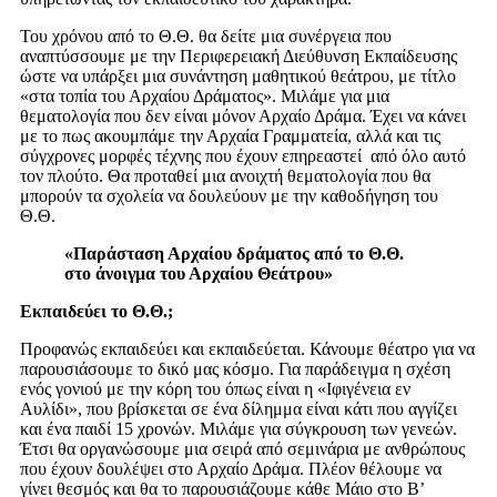
Του χρόνου από το Θ.Θ. θα δείτε μια συνέργεια που
αναπτύσσουμε με την Περιφερειακή Διεύθυνση Εκπαίδευσης
ώστε να υπάρξει μια συνάντηση μαθητικού θεάτρου, με τίτλο
«στα τοπία του Αρχαίου Δράματος». Μιλάμε για μια
θεματολογία που δεν είναι μόνον Αρχαίο Δράμα. Έχει να κάνει
με το πως ακουμπάμε την Αρχαία Γραμματεία, αλλά και τις
σύγχρονες μορφές τέχνης που έχουν επηρεαστεί από όλο αυτό
τον πλούτο. Θα προταθεί μια ανοιχτή θεματολογία που θα
μπορούν τα σχολεία να δουλεύουν με την καθοδήγηση του
Θ.Θ.
«Παράσταση Αρχαίου δράματος από το Θ.Θ.
στο άνοιγμα του Αρχαίου Θεάτρου»
Εκπαιδεύει το Θ.Θ.;
Προφανώς εκπαιδεύει και εκπαιδεύεται. Κάνουμε θέατρο για να
παρουσιάσουμε το δικό μας κόσμο. Για παράδειγμα η σχέση
ενός γονιού με την κόρη του όπως είναι η «Ιφιγένεια εν
Αυλίδι», που βρίσκεται σε ένα δίλημμα είναι κάτι που αγγίζει
και ένα παιδί 15 χρονών. Μιλάμε για σύγκρουση των γενεών.
Έτσι θα οργανώσουμε μια σειρά από σεμινάρια με ανθρώπους
που έχουν δουλέψει στο Αρχαίο Δράμα. Πλέον θέλουμε να
γίνει θεσμός και θα το παρουσιάζουμε κάθε Μάιο στο Β’