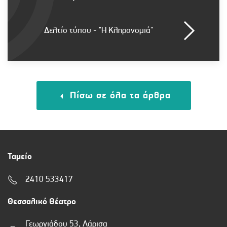
Δελτίο τύπου - "Η Κληρονομιά"
Πίσω σε όλα τα άρθρα
Ταμείο
2410 533417
Θεσσαλικό Θέατρο
Γεωργιάδου 53, Λάρισα