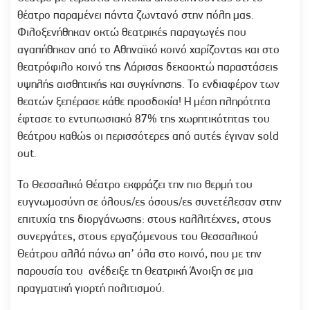
θέατρο παραμένει πάντα ζωντανό στην πόλη μας.
Φιλοξενήθηκαν οκτώ θεατρικές παραγωγές που
αγαπήθηκαν από το Αθηναϊκό κοινό χαρίζοντας και στο
θεατρόφιλο κοινό της Λάρισας δεκαοκτώ παραστάσεις
υψηλής αισθητικής και συγκίνησης. Το ενδιαφέρον των
θεατών ξεπέρασε κάθε προσδοκία! Η μέση πληρότητα
έφτασε το εντυπωσιακό 87% της χωρητικότητας του
θεάτρου καθώς οι περισσότερες από αυτές έγιναν sold
out.
Το Θεσσαλικό Θέατρο εκφράζει την πιο θερμή του
ευγνωμοσύνη σε όλους/ες όσους/ες συνετέλεσαν στην
επιτυχία της διοργάνωσης: στους καλλιτέχνες, στους
συνεργάτες, στους εργαζόμενους του Θεσσαλικού
Θεάτρου αλλά πάνω απ’ όλα στο κοινό, που με την
παρουσία του ανέδειξε τη Θεατρική Άνοιξη σε μια
πραγματική γιορτή πολιτισμού.