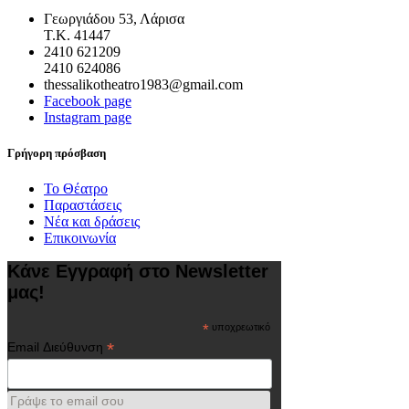
Γεωργιάδου 53, Λάρισα
Τ.Κ. 41447
2410 621209
2410 624086
thessalikotheatro1983@gmail.com
Facebook page
Instagram page
Γρήγορη πρόσβαση
Το Θέατρο
Παραστάσεις
Νέα και δράσεις
Επικοινωνία
Κάνε Εγγραφή στο Newsletter
μας!
*
υποχρεωτικό
*
Email Διεύθυνση
Γράψε το email σου