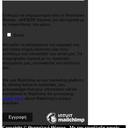
Επιθυμώ να ενημερώνομαι από το Θεσσαλικό
Θέατρο - ΔΗΠΕΘΕ Λάρισας για νέα σχετικά με
τις παραστάσεις του μέσω:
Email
Μπορείτε να καταργήσετε την εγγραφή σας
ανά πάσα στιγμή κάνοντας κλικ στον
σύνδεσμο στο υποσέλιδο των email μας. Για
πληροφορίες σχετικά με τις πρακτικές
απορρήτου μας, επισκεφτείτε τον ιστότοπό
μας.
We use Mailchimp as our marketing platform.
By clicking below to subscribe, you
acknowledge that your information will be
transferred to Mailchimp for processing.
Learn more
about Mailchimp's privacy
practices.
Copyright © Θεσσαλικό Θέατρο - Με την επιφύλαξη παντός