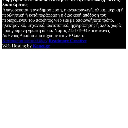
δικαιώματος
Απαγορεύεται η αναδημοσίευση, η αναπαραγωγή, ολική, μερική ή
περιληπτική ή κατά παράφραση ή διασκευή απόδοση του
περιεχομένου του παρόντος web site με οποιονδήποτε τρόπο,
ηλεκτρονικό, μηχανικό, φωτοτυπικό, ηχογράφησης ή άλλο, χωρίς
προηγούμενη γραπτή άδεια. Νόμος 2121/1993 και κανόνες
Διεθνούς Δικαίου που ισχύουν στην Ελλάδα.
Κατασκευή ιστοσελίδων
Readmore Creative
Web Hosting by
Konet.gr