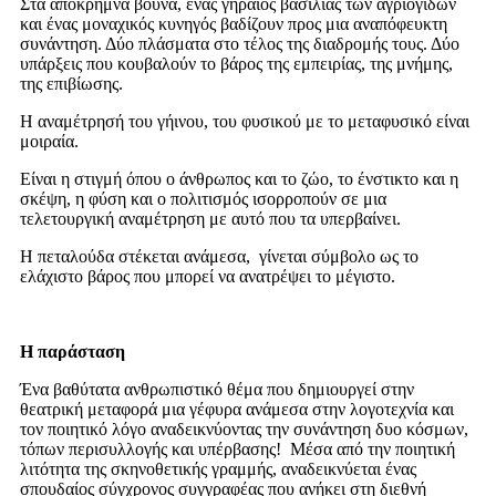
Στα απόκρημνα βουνά, ένας γηραιός βασιλιάς των αγριόγιδων
και ένας μοναχικός κυνηγός βαδίζουν προς μια αναπόφευκτη
συνάντηση. Δύο πλάσματα στο τέλος της διαδρομής τους. Δύο
υπάρξεις που κουβαλούν το βάρος της εμπειρίας, της μνήμης,
της επιβίωσης.
Η αναμέτρησή του γήινου, του φυσικού με το μεταφυσικό είναι
μοιραία.
Είναι η στιγμή όπου ο άνθρωπος και το ζώο, το ένστικτο και η
σκέψη, η φύση και ο πολιτισμός ισορροπούν σε μια
τελετουργική αναμέτρηση με αυτό που τα υπερβαίνει.
Η πεταλούδα στέκεται ανάμεσα, γίνεται σύμβολο ως το
ελάχιστο βάρος που μπορεί να ανατρέψει το μέγιστο.
Η παράσταση
Ένα βαθύτατα ανθρωπιστικό θέμα που δημιουργεί στην
θεατρική μεταφορά μια γέφυρα ανάμεσα στην λογοτεχνία και
τον ποιητικό λόγο αναδεικνύοντας την συνάντηση δυο κόσμων,
τόπων περισυλλογής και υπέρβασης! Μέσα από την ποιητική
λιτότητα της σκηνοθετικής γραμμής, αναδεικνύεται ένας
σπουδαίος σύγχρονος συγγραφέας που ανήκει στη διεθνή