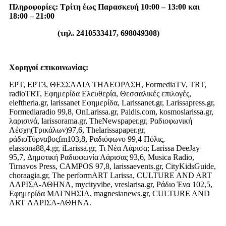
Πληροφορίες: Τρίτη έως Παρασκευή 10:00 – 13:00 και
18:00 – 21:00
(τηλ. 2410533417, 698049308)
Χορηγοί επικοινωνίας:
ΕΡΤ, ΕΡΤ3, ΘΕΣΣΑΛΙΑ ΤΗΛΕΟΡΑΣΗ, FormediaTV, TRT,
radioTRT, Εφημερίδα Ελευθερία, Θεσσαλικές επιλογές,
eleftheria.gr, larissanet Εφημερίδα, Larissanet.gr, Larissapress.gr,
Formediaradio 99,8, OnLarissa.gr, Paidis.com, kosmoslarissa.gr,
λαρισινά, larissorama.gr, TheNewspaper.gr, Ραδιοφωνική
Λέσχη(Τρικάλων)97,6, Thelarissapaper.gr,
ράδιοΤύρναβοςfm103,8, Ραδιόφωνο 99,4 Πόλις,
elassona88,4.gr, iLarissa.gr, Τι Νέα Λάρισα; Larissa DeeJay
95,7, Δημοτική Ραδιοφωνία Λάρισας 93,6, Musica Radio,
Tirnavos Press, CAMPOS 97,8, larissaevents.gr, CityKidsGuide,
choraagia.gr, The performART Larissa, CULTURE AND ART
ΛΑΡΙΣΑ-ΑΘΗΝΑ, mycityvibe, vreslarisa.gr, Ράδιο Ένα 102,5,
Εφημερίδα ΜΑΓΝΗΣΙΑ, magnesianews.gr, CULTURE AND
ART ΛΑΡΙΣΑ-ΑΘΗΝΑ.