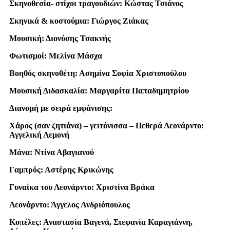
Σκηνοθεσία- στίχοι τραγουδιών: Κώστας Τσιάνος
Σκηνικά & κοστούμια: Γιώργος Ζιάκας
Μουσική: Διονύσης Τσακνής
Φωτισμοί: Μελίνα Μάσχα
Βοηθός σκηνοθέτη: Ασημίνα Σοφία Χριστοπούλου
Μουσική Διδασκαλία: Μαργαρίτα Παπαδημητρίου
Διανομή με σειρά εμφάνισης:
Χάρος (σαν ζητιάνα) – γειτόνισσα – Πεθερά Λεονάρντο:
Αγγελική Λεμονή
Μάνα: Ντίνα Αβαγιανού
Γαμπρός: Αστέρης Κρικώνης
Γυναίκα του Λεονάρντο: Χριστίνα Βράκα
Λεονάρντο: Άγγελος Ανδριόπουλος
Κοπέλες: Αναστασία Βαγενά, Στεφανία Καραγιάννη,