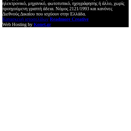
ηλεκτρονικό, μηχανικό, φωτοτυπικό, ηχογράφησης ή άλλο, χωρίς
προηγούμενη γραπτή άδεια. Νόμος 2121/1993 και κανόνες
Διεθνούς Δικαίου που ισχύουν στην Ελλάδα.
Κατασκευή ιστοσελίδων
Readmore Creative
Web Hosting by
Konet.gr