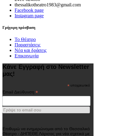
thessalikotheatro1983@gmail.com
Facebook page
Instagram page
Γρήγορη πρόσβαση
Το Θέατρο
Παραστάσεις
Νέα και δράσεις
Επικοινωνία
Κάνε Εγγραφή στο Newsletter
μας!
*
υποχρεωτικό
*
Email Διεύθυνση
Γράψε το email σου
Επιθυμώ να ενημερώνομαι από το Θεσσαλικό
Θέατρο - ΔΗΠΕΘΕ Λάρισας για νέα σχετικά με