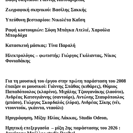
Ζωγραφική σκηνικού: Βασίλης Σακκής
Υπεύθυνη βεστιαρίου: Νικολέτα Καΐση
Ραφή κοστουμιών: Σόφη Μπάγκα Ατελιέ, Χαρούλα
Μπορδόχα
Κατασκευή μάσκας: Τίνα Παραλή
Ηλεκτρολόγος – φωτιστής: Γιώργος Γκόλαντας, Νίκος
Φονιαδάκης
Για τη μουσική του έργου στην πρώτη παράσταση του 2008
έπαιξαν οι μουσικοί: Γιάννης Σπάθας (κιθάρες), Θύμιος
Παπαδόπουλος (κλαρίνο), Μιχάλης Τζουγανάκης (λαούτο),
Ανδρέας Κατσιγιάννης (σαντούρι), Αντώνης Σταυρόπουλος
(μπάσο), Γιώργος Σκορδαλός (λύρα), Ανδρέας Σίκης (νέι,
ντουντούκ, γκάιντα, νταούλι)
Ηχογράφηση, Μίξη: Ηλίας Λάκκας, Studio Odeon,
Ηχητική επεξεργασία – μίξη 2ης παράστασης του 2026 :