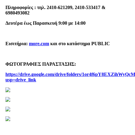
Πληροφορίες :
τηλ. 2410-621209, 2410-533417 &
6980493082
Δευτέρα έως Παρασκευή 9:00 με 14:00
Εισιτήρια:
more
.
com
και
στο κατάστημα
PUBLIC
ΦΩΤΟΓΡΑΦΙΕΣ ΠΑΡΑΣΤΑΣΗΣ:
https://drive.google.com/drive/folders/1or4f6pY8EXZihW
usp=drive_link