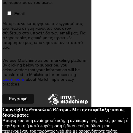
τις παραστάσεις του μέσω:
Email
Μπορείτε να καταργήσετε την εγγραφή σας
ανά πάσα στιγμή κάνοντας κλικ στον
σύνδεσμο στο υποσέλιδο των email μας. Για
πληροφορίες σχετικά με τις πρακτικές
απορρήτου μας, επισκεφτείτε τον ιστότοπό
μας.
We use Mailchimp as our marketing platform.
By clicking below to subscribe, you
acknowledge that your information will be
transferred to Mailchimp for processing.
Learn more
about Mailchimp's privacy
practices.
Copyright © Θεσσαλικό Θέατρο - Με την επιφύλαξη παντός
δικαιώματος
Απαγορεύεται η αναδημοσίευση, η αναπαραγωγή, ολική, μερική ή
περιληπτική ή κατά παράφραση ή διασκευή απόδοση του
περιεχομένου του παρόντος web site με οποιονδήποτε τρόπο,