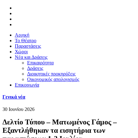
Αρχική
Το Θέατρο
Παραστάσεις
Χώροι
Νέα και Δράσεις
Επικαιρότητα
Δράσεις
Διοικητικές προκηρύξεις
Οικονομικός απολογισμός
Επικοινωνία
Γενικά νέα
30 Ιουνίου 2026
Δελτίο Τύπου – Ματωμένος Γάμος –
Εξαντλήθηκαν τα εισητήρια των