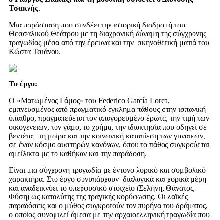
Τσακνής
.
Μια παράσταση που συνδέει την ιστορική διαδρομή του
Θεσσαλικού Θεάτρου με τη διαχρονική δύναμη της σύγχρονης
τραγωδίας μέσα από την έρευνα και την σκηνοθετική ματιά του
Κώστα Τσιάνου.
Το έργο:
Ο «Ματωμένος Γάμος» του Federico García Lorca,
εμπνευσμένος από πραγματικό έγκλημα πάθους στην ισπανική
ύπαιθρο, πραγματεύεται τον απαγορευμένο έρωτα, την τιμή των
οικογενειών, τον γάμο, το χρήμα, την ιδιοκτησία που οδηγεί σε
βεντέτα, τη μοίρα και την κοινωνική καταπίεση των γυναικών,
σε έναν κόσμο αυστηρών κανόνων, όπου το πάθος συγκρούεται
αμείλικτα με το καθήκον και την παράδοση.
Είναι μια σύγχρονη τραγωδία με έντονο λυρικό και συμβολικό
χαρακτήρα. Στο έργο συνυπάρχουν διαλογικά και χορικά μέρη
και αναδεικνύει το υπερφυσικό στοιχείο (Σελήνη, Θάνατος,
Φύση) ως καταλύτης της τραγικής κορύφωσης. Οι λαϊκές
παραδόσεις και ο μύθος συγκροτούν τον πυρήνα του δράματος,
ο οποίος συνομιλεί άμεσα με την αρχαιοελληνική τραγωδία που