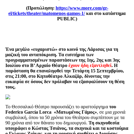
(Προπώληση:
https://www.more.com/gr-
el/tickets/theater/matomenos-gamos-1/
και στο κατάστημα
PUBLIC
)
Ένα μεγάλο «ευχαριστώ» στο κοινό της Λάρισας για τη
μαζική του ανταπόκριση. Τα εισιτήρια των
προγραμματισμένων παραστάσεων της 1ης, 2ης και 3ης
Ιουλίου στο Β’ Αρχαίο Θέατρο
έχουν ήδη εξαντληθεί
. Η
παράσταση θα επαναληφθεί την Τετάρτη 15 Σεπτεμβρίου,
στις 21:00, στο Κηποθέατρο Αλκαζάρ, δίνοντας την
ευκαιρία σε όσους δεν πρόλαβαν να εξασφαλίσουν τη θέση
τους.
Το Θεσσαλικό Θέατρο παρουσιάζει το αριστούργημα
του
Federico García Lorca
«Ματωμένος Γάμος»
, σε μια χρονιά
συμβολική, όπου τα 50 χρόνια του Θεάτρου συμπίπτουν με τα
90 χρόνια από τον θάνατο του δημιουργού.
Τη σκηνοθεσία
υπογράφει ο Κώστας Τσιάνος, τα σκηνικά και τα κοστούμια
ο Γιώργος Ζιάκας, και τη μουσική συνθέτει ο Διονύσης