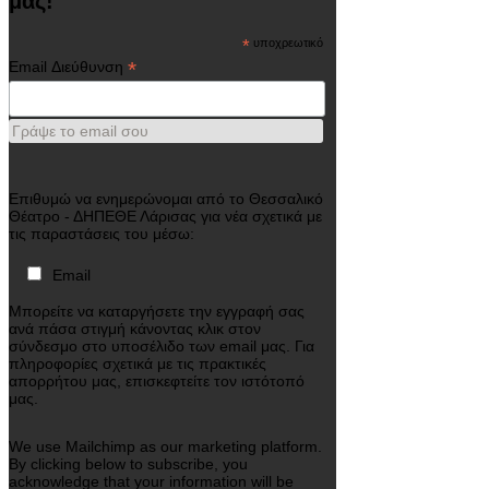
μας!
*
υποχρεωτικό
*
Email Διεύθυνση
Γράψε το email σου
Επιθυμώ να ενημερώνομαι από το Θεσσαλικό
Θέατρο - ΔΗΠΕΘΕ Λάρισας για νέα σχετικά με
τις παραστάσεις του μέσω:
Email
Μπορείτε να καταργήσετε την εγγραφή σας
ανά πάσα στιγμή κάνοντας κλικ στον
σύνδεσμο στο υποσέλιδο των email μας. Για
πληροφορίες σχετικά με τις πρακτικές
απορρήτου μας, επισκεφτείτε τον ιστότοπό
μας.
We use Mailchimp as our marketing platform.
By clicking below to subscribe, you
acknowledge that your information will be