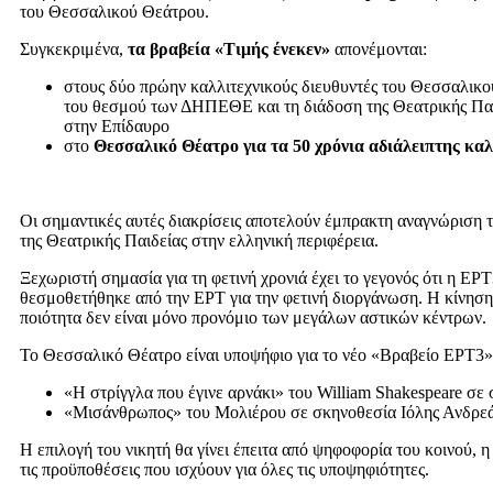
του Θεσσαλικού Θεάτρου.
Συγκεκριμένα,
τα βραβεία «Τιμής ένεκεν»
απονέμονται:
στους δύο πρώην καλλιτεχνικούς διευθυντές του Θεσσαλικ
του θεσμού των ΔΗΠΕΘΕ και τη διάδοση της Θεατρικής Παι
στην Επίδαυρο
στο
Θεσσαλικό Θέατρο για τα 50 χρόνια αδιάλειπτης καλ
Οι σημαντικές αυτές διακρίσεις αποτελούν έμπρακτη αναγνώριση 
της Θεατρικής Παιδείας στην ελληνική περιφέρεια.
Ξεχωριστή σημασία για τη φετινή χρονιά έχει το γεγονός ότι η ΕΡΤ
θεσμοθετήθηκε από την ΕΡΤ για την φετινή διοργάνωση. Η κίνηση
ποιότητα δεν είναι μόνο προνόμιο των μεγάλων αστικών κέντρων.
Το Θεσσαλικό Θέατρο είναι υποψήφιο για το νέο «Βραβείο ΕΡΤ3» 
«Η στρίγγλα που έγινε αρνάκι» του William Shakespeare σε
«Μισάνθρωπος» του Μολιέρου σε σκηνοθεσία Ιόλης Ανδρεά
H επιλογή του νικητή θα γίνει έπειτα από ψηφοφορία του κοινού, η
τις προϋποθέσεις που ισχύουν για όλες τις υποψηφιότητες.