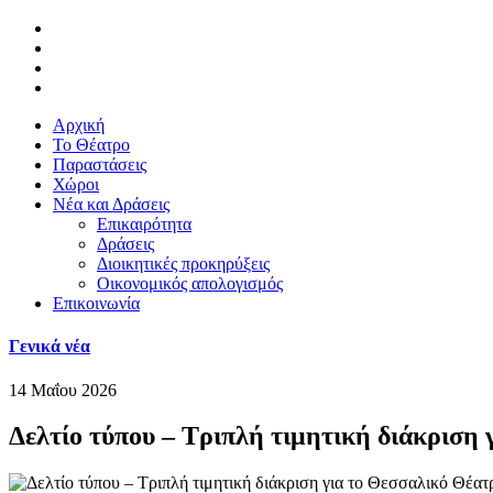
Αρχική
Το Θέατρο
Παραστάσεις
Χώροι
Νέα και Δράσεις
Επικαιρότητα
Δράσεις
Διοικητικές προκηρύξεις
Οικονομικός απολογισμός
Επικοινωνία
Γενικά νέα
14 Μαΐου 2026
Δελτίο τύπου – Τριπλή τιμητική διάκριση