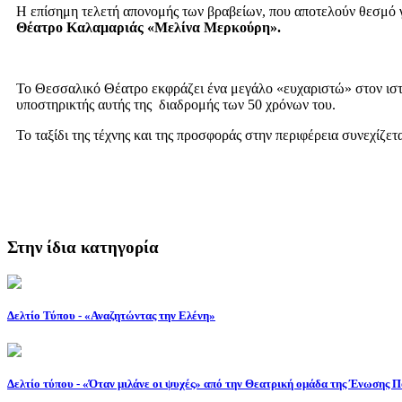
Η επίσημη τελετή απονομής των βραβείων, που αποτελούν θεσμό γι
Θέατρο Καλαμαριάς «Μελίνα Μερκούρη».
Το Θεσσαλικό Θέατρο εκφράζει ένα μεγάλο «ευχαριστώ» στον ιστότ
υποστηρικτής αυτής της διαδρομής των 50 χρόνων του.
Το ταξίδι της τέχνης και της προσφοράς στην περιφέρεια συνεχίζετ
Στην ίδια κατηγορία
Δελτίο Τύπου - «Αναζητώντας την Ελένη»
Δελτίο τύπου - «Όταν μιλάνε οι ψυχές» από την Θεατρική ομάδα της Ένωσης 