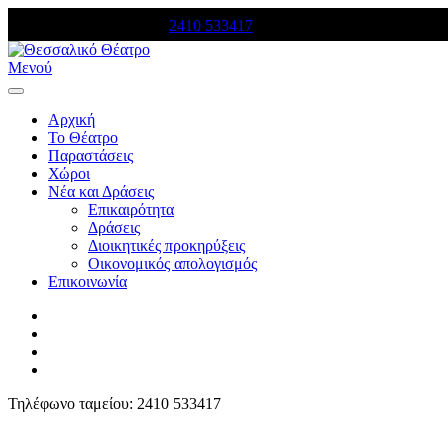
Τηλέφωνο κρατήσεων:
2410 533417
Μενού
Αρχική
Το Θέατρο
Παραστάσεις
Χώροι
Νέα και Δράσεις
Επικαιρότητα
Δράσεις
Διοικητικές προκηρύξεις
Οικονομικός απολογισμός
Επικοινωνία
Τηλέφωνο ταμείου: 2410 533417