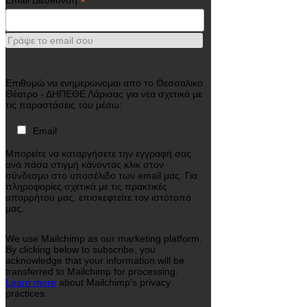
*
Email Διεύθυνση
Γράψε το email σου
Επιθυμώ να ενημερώνομαι από το Θεσσαλικό
Θέατρο - ΔΗΠΕΘΕ Λάρισας για νέα σχετικά με
τις παραστάσεις του μέσω:
Email
Μπορείτε να καταργήσετε την εγγραφή σας
ανά πάσα στιγμή κάνοντας κλικ στον
σύνδεσμο στο υποσέλιδο των email μας. Για
πληροφορίες σχετικά με τις πρακτικές
απορρήτου μας, επισκεφτείτε τον ιστότοπό
μας.
We use Mailchimp as our marketing platform.
By clicking below to subscribe, you
acknowledge that your information will be
transferred to Mailchimp for processing.
Learn more
about Mailchimp's privacy
practices.