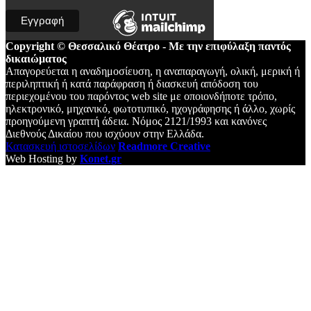
Copyright © Θεσσαλικό Θέατρο - Με την επιφύλαξη παντός
δικαιώματος
Απαγορεύεται η αναδημοσίευση, η αναπαραγωγή, ολική, μερική ή
περιληπτική ή κατά παράφραση ή διασκευή απόδοση του
περιεχομένου του παρόντος web site με οποιονδήποτε τρόπο,
ηλεκτρονικό, μηχανικό, φωτοτυπικό, ηχογράφησης ή άλλο, χωρίς
προηγούμενη γραπτή άδεια. Νόμος 2121/1993 και κανόνες
Διεθνούς Δικαίου που ισχύουν στην Ελλάδα.
Κατασκευή ιστοσελίδων
Readmore Creative
Web Hosting by
Konet.gr