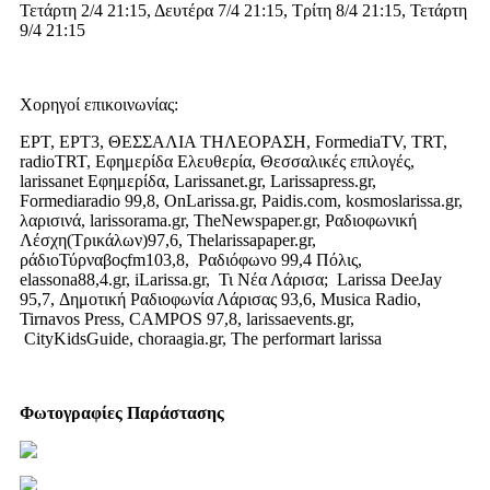
Τετάρτη 2/4 21:15, Δευτέρα 7/4 21:15, Τρίτη 8/4 21:15, Τετάρτη
9/4 21:15
Χορηγοί επικοινωνίας:
ΕΡΤ, ΕΡΤ3, ΘΕΣΣΑΛΙΑ ΤΗΛΕΟΡΑΣΗ, FormediaTV, TRT,
radioTRT, Εφημερίδα Ελευθερία, Θεσσαλικές επιλογές,
larissanet Εφημερίδα, Larissanet.gr, Larissapress.gr,
Formediaradio 99,8, OnLarissa.gr, Paidis.com, kosmoslarissa.gr,
λαρισινά, larissorama.gr, TheNewspaper.gr, Ραδιοφωνική
Λέσχη(Τρικάλων)97,6, Thelarissapaper.gr,
ράδιοΤύρναβοςfm103,8, Ραδιόφωνο 99,4 Πόλις,
elassona88,4.gr, iLarissa.gr, Τι Νέα Λάρισα; Larissa DeeJay
95,7, Δημοτική Ραδιοφωνία Λάρισας 93,6, Musica Radio,
Tirnavos Press, CAMPOS 97,8, larissaevents.gr,
CityKidsGuide, choraagia.gr, The performart larissa
Φωτογραφίες Παράστασης