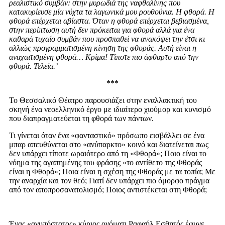
ρεαλιστικό συμβάν: στην μυρωδιά της ναφθαλίνης που
κατακυρίευσε μία νύχτα τα λαγωνικά μου ρουθούνια. Η φθορά. Η
φθορά επέρχεται αβίαστα. Όταν η φθορά επέρχεται βεβιασμένα,
στην περίπτωση αυτή δεν πρόκειται για φθορά αλλά για ένα
καθαρά τυχαίο συμβάν που προσπαθεί να ανακόψει την έτσι κι
αλλιώς προγραμματισμένη κίνηση της φθοράς. Αυτή είναι η
αναχαιτισμένη φθορά… Κρίμα! Τίποτε πιο άφθαρτο από την
φθορά. Τελεία.’
***
Το Θεσσαλικό Θέατρο παρουσιάζει στην εναλλακτική του
σκηνή ένα νεοελληνικό έργο με ιδιαίτερο χιούμορ και κυνισμό
που διαπραγματεύεται τη φθορά των πάντων.
Τι γίνεται όταν ένα «φανταστικό» πρόσωπο εισβάλλει σε ένα
μπαρ απευθύνεται στο «ανύπαρκτο» κοινό και διατείνεται πως
δεν υπάρχει τίποτε ωραιότερο από τη «Φθορά»; Ποιο είναι το
νόημα της αγαπημένης του φράσης «το αντίθετο της Φθοράς
είναι η Φθορά»; Ποια είναι η σχέση της Φθοράς με τα τοπία; Με
την αναρχία και τον θεό; Γιατί δεν υπάρχει πιο όμορφο πράγμα
από τον αποπροσανατολισμό; Ποιος αντιστέκεται στη Φθορά;
Ένας «ανυπόστατος» κύριος ονόματι Ραφαήλ Εσθητός έφυγε