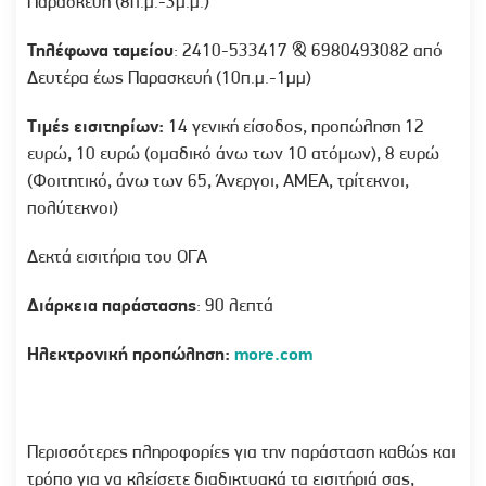
Παρασκευή (8π.μ.-3μ.μ.)
Τηλέφωνα ταμείου
: 2410-533417 & 6980493082 από
Δευτέρα έως Παρασκευή (10π.μ.-1μμ)
Tιμές εισιτηρίων:
14 γενική είσοδος, προπώληση 12
ευρώ, 10 ευρώ (ομαδικό άνω των 10 ατόμων), 8 ευρώ
(Φοιτητικό, άνω των 65, Άνεργοι, ΑΜΕΑ, τρίτεκνοι,
πολύτεκνοι)
Δεκτά εισιτήρια του ΟΓΑ
Διάρκεια παράστασης
: 90 λεπτά
Ηλεκτρονική προπώληση
:
more.com
Περισσότερες πληροφορίες για την παράσταση καθώς και
τρόπο για να κλείσετε διαδικτυακά τα εισιτήριά σας,