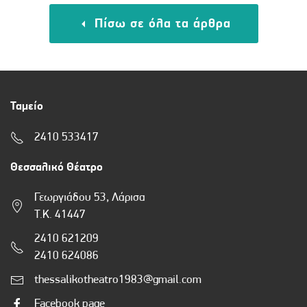
Πίσω σε όλα τα άρθρα
Ταμείο
2410 533417
Θεσσαλικό Θέατρο
Γεωργιάδου 53, Λάρισα
Τ.Κ. 41447
2410 621209
2410 624086
thessalikotheatro1983@gmail.com
Facebook page