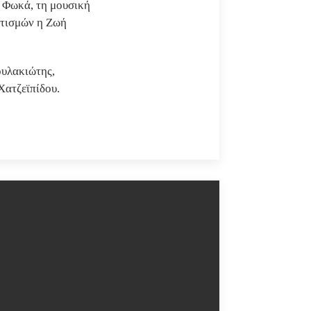
 Φωκά, τη μουσική
ωτισμών η Ζωή
ουλακιώτης,
Χατζεϊπίδου.