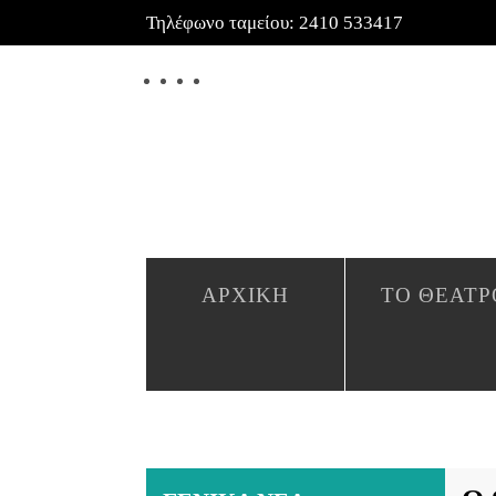
Τηλέφωνο ταμείου: 2410 533417
ΑΡΧΙΚΉ
ΤΟ ΘΈΑΤΡ