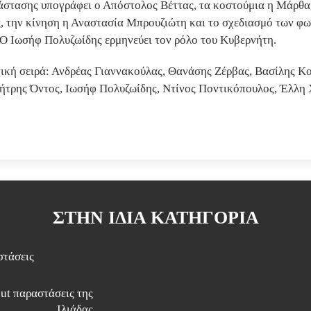
άστασης υπογράφει ο Απόστολος Βέττας, τα κοστούμια η Μάρθα
 την κίνηση η Αναστασία Μπρουζιώτη και το σχεδιασμό των φ
 Ιωσήφ Πολυζωίδης ερμηνεύει τον ρόλο του Κυβερνήτη.
ική σειρά: Ανδρέας Γιαννακούλας, Θανάσης Ζέρβας, Βασίλης Κ
τρης Όντος, Ιωσήφ Πολυζωίδης, Ντίνος Ποντικόπουλος, Έλλη 
ΣΤΗΝ ΊΔΙΑ ΚΑΤΗΓΟΡΊΑ
στάσεις
out παραστάσεις της
Ιλιάδας