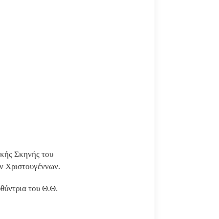
ικής Σκηνής του
ων Χριστουγέννων.
θύντρια του Θ.Θ.