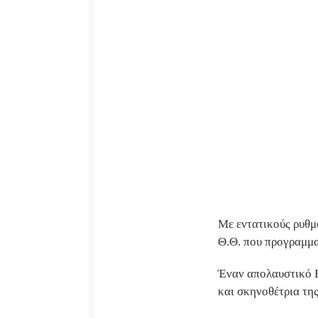
Με εντατικούς ρυθμ
Θ.Θ. που προγραμμα
Έναν απολαυστικό Ε
και σκηνοθέτρια τη