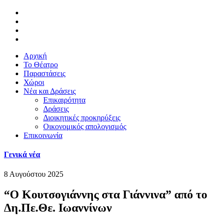
Αρχική
Το Θέατρο
Παραστάσεις
Χώροι
Νέα και Δράσεις
Επικαιρότητα
Δράσεις
Διοικητικές προκηρύξεις
Οικονομικός απολογισμός
Επικοινωνία
Γενικά νέα
8 Αυγούστου 2025
“Ο Κουτσογιάννης στα Γιάννινα” από το
Δη.Πε.Θε. Ιωαννίνων