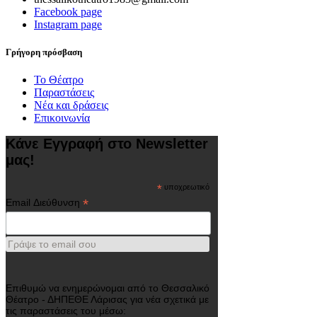
Facebook page
Instagram page
Γρήγορη πρόσβαση
Το Θέατρο
Παραστάσεις
Νέα και δράσεις
Επικοινωνία
Κάνε Εγγραφή στο Newsletter
μας!
*
υποχρεωτικό
*
Email Διεύθυνση
Γράψε το email σου
Επιθυμώ να ενημερώνομαι από το Θεσσαλικό
Θέατρο - ΔΗΠΕΘΕ Λάρισας για νέα σχετικά με
τις παραστάσεις του μέσω: