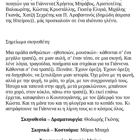
ποιητών για τα Γιάννενα{Χρήστος Μπράβος, Αριστοτέλης
Βαλαωρίτης, Κώστας Κρυστάλλης, Γιοσέφ Ελιγιά, Μιχάλης
Γκανάς, Χατζή Σεχρέτης και Π. Αραβαντινός (δημώδη άσματα
της Ηπείρου)}, μάς προσκαλούν σε ένα ιδιότυπο γλέντι.
Σημείωμα σκηνοθέτη:
Μια ομάδα ανθρώπων –ηθοποιών, μουσικών– κάθονται σ’ ένα
μεγάλο τραπέζι, σε μιαν αυλή, σ’ έναν τόπο, σε μια σκηνή. Και
λένε λόγια, τραγούδια, ποιήματα και στιχάκια για τα Γιάννενα.
Κάθονται σ’ ένα τραπέζι. Πεινάνε. Έχουν όρεξη. Έχουν όρεξη
να διηγηθούν, να ξετυλίξουν μιαν ιστορία. Όχι μόνο με τη φωνή,
αλλά με την ψυχή, το μάτι, το χέρι, με τον συγχρονισμό τους.
Ήσυχα και ταπεινά στην αρχή, μετά μερακλώνουν, μπαίνουν
στο χορό, στον κύκλο, πάνω στο τραπέζι. Κι εκεί επάνω
έρχεται, καταφτάνει ο Κουτσογιάννης, με τον ξάδερφό του τον
Κώστα. Και τη μάνα του και τη φλογέρα και το κοπάδι του. Κι
αστράφτουνε τα Γιάννενα κι η λίμνη τους κι ο κόσμος όλος.
Σκηνοθεσία – Δραματουργία
: Θοδωρής Γκόνης
Σκηνικά – Κοστούμια
: Μάρια Μπαχά