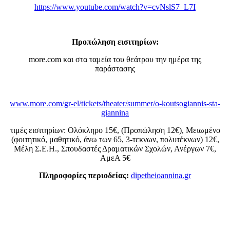
https://www.youtube.com/watch?v=cvNslS7_L7I
Προπώληση εισιτηρίων:
more.com και στα ταμεία του θεάτρου την ημέρα της
παράστασης
www.more.com/gr-el/tickets/theater/summer/o-koutsogiannis-sta-
giannina
τιμές εισιτηρίων: Ολόκληρο 15€, (Προπώληση 12€), Μειωμένο
(φοιτητικό, μαθητικό, άνω των 65, 3-τεκνων, πολυτέκνων) 12€,
Μέλη Σ.Ε.Η., Σπουδαστές Δραματικών Σχολών, Ανέργων 7€,
ΑμεΑ 5€
Πληροφορίες περιοδείας:
dipetheioannina.gr