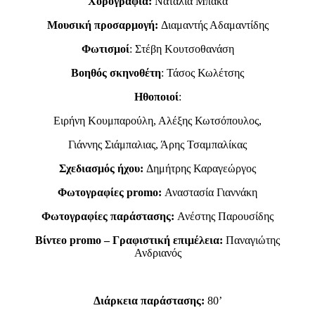
Χορογραφία:
Ναταλία Μπάκα
Μουσική προσαρμογή:
Διαμαντής Αδαμαντίδης
Φωτισμοί
: Στέβη Κουτσοθανάση
Βοηθός σκηνοθέτη
: Τάσος Κωλέτσης
Ηθοποιοί
:
Ειρήνη Κουμπαρούλη, Αλέξης Κωτσόπουλος,
Γιάννης Σιάμπαλιας, Άρης Τσαμπαλίκας
Σχεδιασμός ήχου:
Δημήτρης Καραγεώργος
Φωτογραφίες
promo
:
Αναστασία Γιαννάκη
Φωτογραφίες παράστασης:
Ανέστης Παρουσίδης
Bίντεο
promo
– Γραφιστική επιμέλεια:
Παναγιώτης
Ανδριανός
Διάρκεια παράστασης:
80’