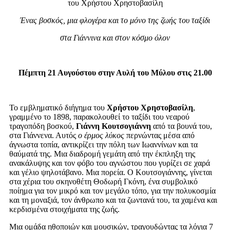
του
Χρήστου Χρηστοβασίλη
Ένας βοσκός, μια φλογέρα και το μόνο της ζωής του ταξίδι
στα Γιάννινα και στον κόσμο όλον
Πέμπτη 21 Αυγούστου στην Αυλή του Μύλου στις 21.00
Το εμβληματικό διήγημα του
Χρήστου Χρηστοβασίλη
,
γραμμένο το 1898, παρακολουθεί το ταξίδι του νεαρού
τραγοπόδη βοσκού,
Γιάννη Κουτσογιάννη
από τα βουνά του,
στα Γιάννενα. Αυτός
ο έρμος λύκος
περνώντας μέσα από
άγνωστα τοπία, αντικρίζει την πόλη των Ιωαννίνων και τα
θαύματά της. Μια διαδρομή γεμάτη από την έκπληξη της
ανακάλυψης και τον φόβο του αγνώστου που γυρίζει σε χαρά
και γέλιο ψηλοτάβανο. Μια πορεία. Ο Κουτσογιάννης, γίνεται
στα χέρια του σκηνοθέτη Θοδωρή Γκόνη, ένα συμβολικό
ποίημα για τον μικρό και τον μεγάλο τόπο, για την πολυκοσμία
και τη μοναξιά, τον άνθρωπο και τα ζωντανά του, τα χαμένα και
κερδισμένα στοιχήματα της ζωής.
Μια ομάδα ηθοποιών και μουσικών, τραγουδώντας τα λόγια 7