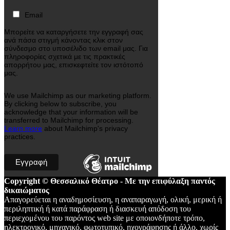
Email
Μπορείτε να καταργήσετε την εγγραφή σας
ανά πάσα στιγμή κάνοντας κλικ στον
σύνδεσμο στο υποσέλιδο των email μας. Για
πληροφορίες σχετικά με τις πρακτικές
απορρήτου μας, επισκεφτείτε τον ιστότοπό
μας.
We use Mailchimp as our marketing platform.
By clicking below to subscribe, you
acknowledge that your information will be
transferred to Mailchimp for processing.
Learn more
about Mailchimp's privacy
practices.
Copyright © Θεσσαλικό Θέατρο - Με την επιφύλαξη παντός
δικαιώματος
Απαγορεύεται η αναδημοσίευση, η αναπαραγωγή, ολική, μερική ή
περιληπτική ή κατά παράφραση ή διασκευή απόδοση του
περιεχομένου του παρόντος web site με οποιονδήποτε τρόπο,
ηλεκτρονικό, μηχανικό, φωτοτυπικό, ηχογράφησης ή άλλο, χωρίς