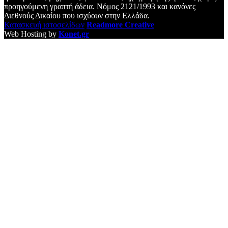
προηγούμενη γραπτή άδεια. Νόμος 2121/1993 και κανόνες
Διεθνούς Δικαίου που ισχύουν στην Ελλάδα.
Κατασκευή ιστοσελίδων
Readmore Creative
Web Hosting by
Konet.gr