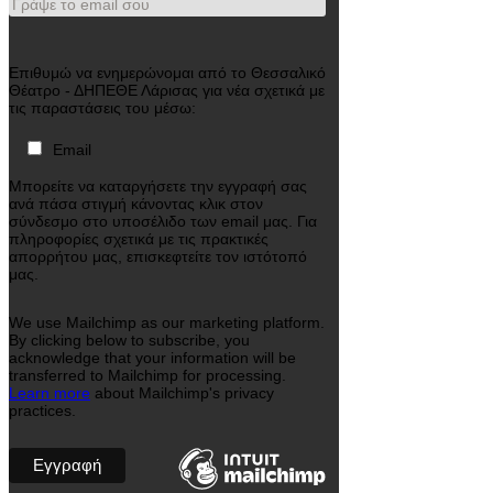
Γράψε το email σου
Επιθυμώ να ενημερώνομαι από το Θεσσαλικό
Θέατρο - ΔΗΠΕΘΕ Λάρισας για νέα σχετικά με
τις παραστάσεις του μέσω:
Email
Μπορείτε να καταργήσετε την εγγραφή σας
ανά πάσα στιγμή κάνοντας κλικ στον
σύνδεσμο στο υποσέλιδο των email μας. Για
πληροφορίες σχετικά με τις πρακτικές
απορρήτου μας, επισκεφτείτε τον ιστότοπό
μας.
We use Mailchimp as our marketing platform.
By clicking below to subscribe, you
acknowledge that your information will be
transferred to Mailchimp for processing.
Learn more
about Mailchimp's privacy
practices.