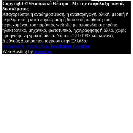
Copyright © Θεσσαλικό Θέατρο - Με την επιφύλαξη παντός
δικαιώματος
Απαγορεύεται η αναδημοσίευση, η αναπαραγωγή, ολική, μερική ή
περιληπτική ή κατά παράφραση ή διασκευή απόδοση του
περιεχομένου του παρόντος web site με οποιονδήποτε τρόπο,
ηλεκτρονικό, μηχανικό, φωτοτυπικό, ηχογράφησης ή άλλο, χωρίς
προηγούμενη γραπτή άδεια. Νόμος 2121/1993 και κανόνες
Διεθνούς Δικαίου που ισχύουν στην Ελλάδα.
Κατασκευή ιστοσελίδων
Readmore Creative
Web Hosting by
Konet.gr