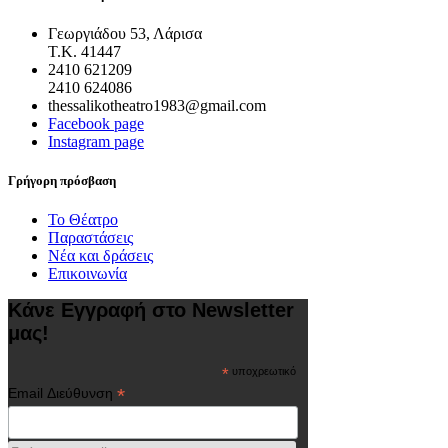
Γεωργιάδου 53, Λάρισα
Τ.Κ. 41447
2410 621209
2410 624086
thessalikotheatro1983@gmail.com
Facebook page
Instagram page
Γρήγορη πρόσβαση
Το Θέατρο
Παραστάσεις
Νέα και δράσεις
Επικοινωνία
Κάνε Εγγραφή στο Newsletter
μας!
*
υποχρεωτικό
*
Email Διεύθυνση