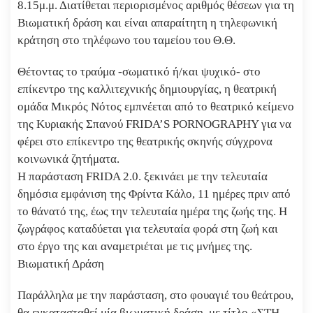
8.15μ.μ. Διατίθεται περιορισμένος αριθμός θέσεων για τη
Βιωματική δράση και είναι απαραίτητη η τηλεφωνική
κράτηση στο τηλέφωνο του ταμείου του Θ.Θ.
Θέτοντας το τραύμα -σωματικό ή/και ψυχικό- στο
επίκεντρο της καλλιτεχνικής δημιουργίας, η θεατρική
ομάδα Μικρός Νότος εμπνέεται από το θεατρικό κείμενο
της Κυριακής Σπανού FRIDA’S PORNOGRAPHY για να
φέρει στο επίκεντρο της θεατρικής σκηνής σύγχρονα
κοινωνικά ζητήματα.
Η παράσταση FRIDA 2.0. ξεκινάει με την τελευταία
δημόσια εμφάνιση της Φρίντα Kάλο, 11 ημέρες πριν από
το θάνατό της, έως την τελευταία ημέρα της ζωής της. Η
ζωγράφος καταδύεται για τελευταία φορά στη ζωή και
στο έργο της και αναμετριέται με τις μνήμες της.
Βιωματική Δράση
Παράλληλα με την παράσταση, στο φουαγιέ του θεάτρου,
θα εγκατασταθεί μία βιωματική δράση, με τίτλο «ΣΤΗ