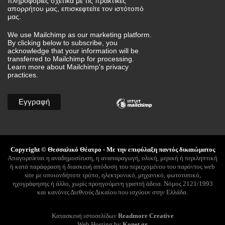
πληροφορίες σχετικά με τις πρακτικές
απορρήτου μας, επισκεφτείτε τον ιστότοπό
μας.
We use Mailchimp as our marketing platform.
By clicking below to subscribe, you
acknowledge that your information will be
transferred to Mailchimp for processing.
Learn more
about Mailchimp's privacy
practices.
Copyright © Θεσσαλικό Θέατρο - Με την επιφύλαξη παντός δικαιώματος
Απαγορεύεται η αναδημοσίευση, η αναπαραγωγή, ολική, μερική ή περιληπτική
ή κατά παράφραση ή διασκευή απόδοση του περιεχομένου του παρόντος web
site με οποιονδήποτε τρόπο, ηλεκτρονικό, μηχανικό, φωτοτυπικό,
ηχογράφησης ή άλλο, χωρίς προηγούμενη γραπτή άδεια. Νόμος 2121/1993
και κανόνες Διεθνούς Δικαίου που ισχύουν στην Ελλάδα.
Κατασκευή ιστοσελίδων
Readmore Creative
Web Hosting by
Konet.gr