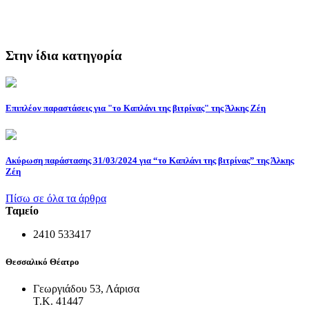
Στην ίδια κατηγορία
Επιπλέον παραστάσεις για "το Καπλάνι της βιτρίνας" της Άλκης Ζέη
Ακύρωση παράστασης 31/03/2024 για “το Καπλάνι της βιτρίνας” της Άλκης
Ζέη
Πίσω σε όλα τα άρθρα
Ταμείο
2410 533417
Θεσσαλικό Θέατρο
Γεωργιάδου 53, Λάρισα
Τ.Κ. 41447