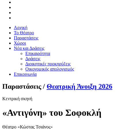
Αρχική
Το Θέατρο
Παραστάσεις
Χώροι
Νέα και Δράσεις
Επικαιρότητα
Δράσεις
Διοικητικές προκηρύξεις
Οικονομικός απολογισμός
Επικοινωνία
Παραστάσεις /
Θεατρική Άνοιξη 2026
Κεντρική σκηνή
«Αντιγόνη» του Σοφοκλή
Θέατρο «Κώστας Τσιάνος»