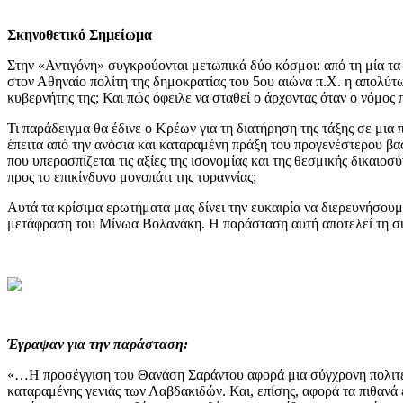
Σκηνοθετικό Σημείωμα
Στην «Αντιγόνη» συγκρούονται μετωπικά δύο κόσμοι: από τη μία τα 
στον Αθηναίο πολίτη της δημοκρατίας του 5ου αιώνα π.Χ. η απολύτως
κυβερνήτης της; Και πώς όφειλε να σταθεί ο άρχοντας όταν ο νόμος 
Τι παράδειγμα θα έδινε ο Κρέων για τη διατήρηση της τάξης σε μια
έπειτα από την ανόσια και καταραμένη πράξη του προγενέστερου βασ
που υπερασπίζεται τις αξίες της ισονομίας και της θεσμικής δικαιο
προς το επικίνδυνο μονοπάτι της τυραννίας;
Αυτά τα κρίσιμα ερωτήματα μας δίνει την ευκαιρία να διερευνήσου
μετάφραση του Μίνωα Βολανάκη. Η παράσταση αυτή αποτελεί τη συν
Έγραψαν για την παράσταση:
«…Η προσέγγιση του Θανάση Σαράντου αφορά μια σύγχρονη πολιτεία:
καταραμένης γενιάς των Λαβδακιδών. Και, επίσης, αφορά τα πιθανά 