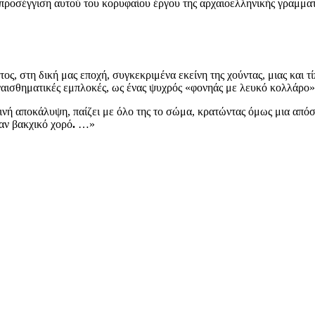
προσέγγιση αυτού του κορυφαίου έργου της αρχαιοελληνικής γραμμ
 στη δική μας εποχή, συγκεκριμένα εκείνη της χούντας, μιας και τί
ναισθηματικές εμπλοκές, ως ένας ψυχρός «φονηάς με λευκό κολλάρο»
ινή αποκάλυψη, παίζει με όλο της το σώμα, κρατώντας όμως μια από
αν βακχικό χορό
.
…»