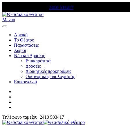
Τηλέφωνο κρατήσεων:
2410 533417
Μενού
Αρχική
Το Θέατρο
Παραστάσεις
Χώροι
Νέα και Δράσεις
Επικαιρότητα
Δράσεις
Διοικητικές προκηρύξεις
Οικονομικός απολογισμός
Επικοινωνία
Τηλέφωνο ταμείου: 2410 533417