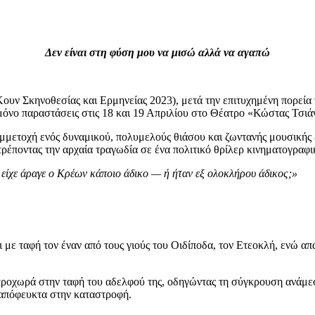
Δεν είναι στη φύση μου να μισώ αλλά να αγαπώ
ν Σκηνοθεσίας και Ερμηνείας 2023), μετά την επιτυχημένη πορεία 
μόνο παραστάσεις στις 18 και 19 Απριλίου στο Θέατρο «Κώστας Τσιά
μετοχή ενός δυναμικού, πολυμελούς θιάσου και ζωντανής μουσικής 
τρέποντας την αρχαία τραγωδία σε ένα πολιτικό θρίλερ κινηματογραφ
ι είχε άραγε ο Κρέων κάποιο άδικο — ή ήταν εξ ολοκλήρου άδικος;»
με ταφή τον έναν από τους γιούς του Οιδίποδα, τον Ετεοκλή, ενώ απ
ι προχωρά στην ταφή του αδελφού της, οδηγώντας τη σύγκρουση ανάμ
αναπόφευκτα στην καταστροφή.