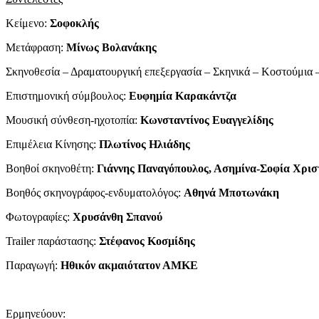
Κείμενο:
Σοφοκλής
Μετάφραση:
Mίνως Βολανάκης
Σκηνοθεσία – Δραματουργική επεξεργασία – Σκηνικά – Κοστούμια 
Επιστημονική σύμβουλος:
Ευφημία Καρακάντζα
Μουσική σύνθεση-ηχοτοπία:
Κωνσταντίνος Ευαγγελίδης
Επιμέλεια Kίνησης:
Πλωτίνος Ηλιάδης
Βοηθοί σκηνοθέτη:
Γιάννης Παναγόπουλος, Ασημίνα-Σοφία Χρισ
Βοηθός σκηνογράφος-ενδυματολόγος:
Aθηνά Μποτωνάκη
Φωτογραφίες:
Χρυσάνθη Σπανού
Trailer παράστασης:
Στέφανος Κοσμίδης
Παραγωγή:
Ηθικόν ακμαιότατον ΑΜΚΕ
Ερμηνεύουν: