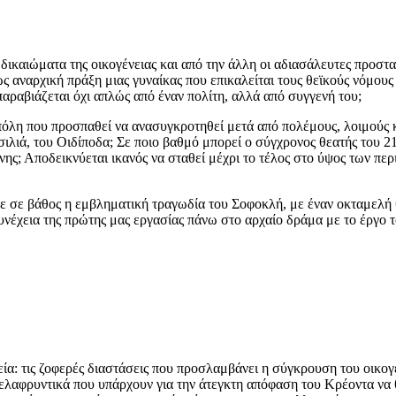
δικαιώματα της οικογένειας και από την άλλη οι αδιασάλευτες προστ
 αναρχική πράξη μιας γυναίκας που επικαλείται τους θεϊκούς νόμους 
παραβιάζεται όχι απλώς από έναν πολίτη, αλλά από συγγενή του;
 πόλη που προσπαθεί να ανασυγκροτηθεί μετά από πολέμους, λοιμούς κ
ιλιά, του Οιδίποδα; Σε ποιο βαθμό μπορεί ο σύγχρονος θεατής του 2
σύνης; Αποδεικνύεται ικανός να σταθεί μέχρι το τέλος στο ύψος των π
με σε βάθος η εμβληματική τραγωδία του Σοφοκλή, με έναν οκταμελή 
έχεια της πρώτης μας εργασίας πάνω στο αρχαίο δράμα με το έργο το
 τις ζοφερές διαστάσεις που προσλαμβάνει η σύγκρουση του οικογεν
ελαφρυντικά που υπάρχουν για την άτεγκτη απόφαση του Κρέοντα να θ