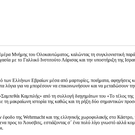
 Ημέρα Μνήμης του Ολοκαυτώματος, καλώντας τη συγκλονιστική παρ
σία με το Γαλλικό Ινστιτούτο Λάρισας και την υποστήριξη της Ισραη
ό των Ελλήνων Εβραίων μέσα από μαρτυρίες, ποιήματα, αφηγήσεις κα
τα λόγια για να μπορέσουν να επικοινωνήσουν και να μεταδώσουν την
«Σαμπεθάι Καμπιλής» από τη συλλογή διηγημάτων του «Το τέλος της 
με τη μακραίωνη ιστορία της καθώς και τη ρήξη δύο σημαντικών προσ
ην έφοδο της Wehrmacht και της ελληνικής χωροφυλακής στο Κάστρο, 
νενα προς το Άουσβιτς, εστιάζοντας σ´ ένα πολύ λίγο γνωστό αλλά κ
ι.