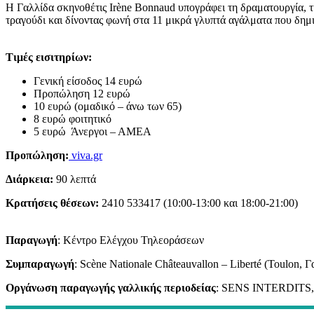
Η Γαλλίδα σκηνοθέτις Irène Bonnaud υπογράφει τη δραματουργία, τ
τραγούδι και δίνοντας φωνή στα 11 μικρά γλυπτά αγάλματα που δη
Τιμές εισιτηρίων:
Γενική είσοδος 14 ευρώ
Προπώληση 12 ευρώ
10 ευρώ (ομαδικό – άνω των 65)
8 ευρώ φοιτητικό
5 ευρώ Άνεργοι – ΑΜΕΑ
Προπώληση:
viva.gr
Διάρκεια:
90 λεπτά
Κρατήσεις θέσεων:
2410 533417 (10:00-13:00 και 18:00-21:00)
Παραγωγή
: Κέντρο Ελέγχου Τηλεοράσεων
Συμπαραγωγή
: Scène Nationale Châteauvallon – Liberté (Toulon, Γ
Οργάνωση παραγωγής γαλλικής περιοδείας
: SENS INTERDITS, Fes