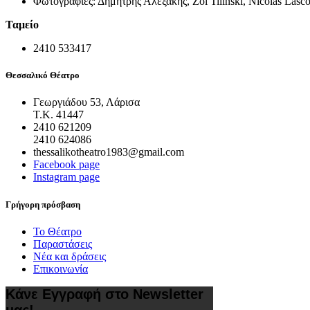
Φωτογραφίες:
Δημήτρης Αλεξάκης, Zoi Tilinski, Nicolas Las
Ταμείο
2410 533417
Θεσσαλικό Θέατρο
Γεωργιάδου 53, Λάρισα
Τ.Κ. 41447
2410 621209
2410 624086
thessalikotheatro1983@gmail.com
Facebook page
Instagram page
Γρήγορη πρόσβαση
Το Θέατρο
Παραστάσεις
Νέα και δράσεις
Επικοινωνία
Κάνε Εγγραφή στο Newsletter
μας!