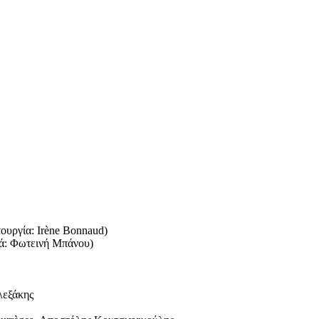
ουργία: Irène Bonnaud)
κά: Φωτεινή Μπάνου)
λεξάκης