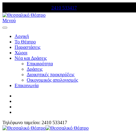
Τηλέφωνο κρατήσεων:
2410 533417
Μενού
Αρχική
Το Θέατρο
Παραστάσεις
Χώροι
Νέα και Δράσεις
Επικαιρότητα
Δράσεις
Διοικητικές προκηρύξεις
Οικονομικός απολογισμός
Επικοινωνία
Τηλέφωνο ταμείου: 2410 533417