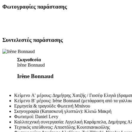
Φωτογραφίες παράστασης
Συντελεστές παράστασης
Σκηνοθεσία
Irène Bonnaud
Irène Bonnaud
Κείμενο A' μέρους:
Δημήτρης Χατζής / Γιοσέφ Ελιγιά (δραματ
Κείμενο B' μέρους:
Irène Bonnaud (μετάφραση από τα γαλλι
Ερμηνεία & τραγούδι:
Φωτεινή Μπάνου
Σκηνογραφία (Κατασκευή γλυπτών):
Κλειώ Μακρή
Φωτισμοί:
Daniel Levy
Καλλιτεχνική συνεργασία:
Αγγελική Καράμπελα, Δημήτρης Α
Τεχνικός υπεύθυνος:
Αποστόλης Κουτσιανικούλης