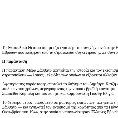
Το Θεσσαλικό Θέατρο συμμετέχει για πέμπτη συνεχή χρονιά στην
Εβραίων που επέζησαν από τα στρατόπεδα συγκέντρωσης. Σε συνεργα
Η παράσταση
Η παράσταση Μέρα Σάββατο αφηγείται την ιστορία και τον εκτοπισμ
στρατοπέδου» — λαϊκές μελωδίες των οποίων οι εξόριστοι άλλαζαν 
Αφετηρία της παράστασης αποτελεί το διήγημα του Δημήτρη Χατζή 
παιδικών του χρόνων, περιγράφοντας την ντόπια εβραϊκή κοινότητα 
Σαμπεθάι Καμπιλή και του ποιητή και κομμουνιστή Γιοσέφ Ελιγιά.
Το δεύτερο μέρος, βασισμένο σε μαρτυρίες επιζώντων, αφηγείται τ
Σάββατο — και ιχνηλατεί τον εκτοπισμό της κοινότητας από τα Γιάν
Οκτωβρίου του 1944, στην οποία πρωταγωνίστησαν Έλληνες Εβραίο