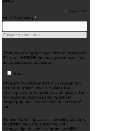
*
υποχρεωτικό
*
Email Διεύθυνση
Γράψε το email σου
Επιθυμώ να ενημερώνομαι από το Θεσσαλικό
Θέατρο - ΔΗΠΕΘΕ Λάρισας για νέα σχετικά με
τις παραστάσεις του μέσω:
Email
Μπορείτε να καταργήσετε την εγγραφή σας
ανά πάσα στιγμή κάνοντας κλικ στον
σύνδεσμο στο υποσέλιδο των email μας. Για
πληροφορίες σχετικά με τις πρακτικές
απορρήτου μας, επισκεφτείτε τον ιστότοπό
μας.
We use Mailchimp as our marketing platform.
By clicking below to subscribe, you
acknowledge that your information will be