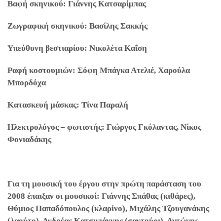
Βαφή σκηνικού: Γιάννης Κατσαρίμπας
Ζωγραφική σκηνικού: Βασίλης Σακκής
Υπεύθυνη βεστιαρίου: Νικολέτα Καΐση
Ραφή κοστουμιών: Σόφη Μπάγκα Ατελιέ, Χαρούλα
Μπορδόχα
Κατασκευή μάσκας: Τίνα Παραλή
Ηλεκτρολόγος – φωτιστής: Γιώργος Γκόλαντας, Νίκος
Φονιαδάκης
Για τη μουσική του έργου στην πρώτη παράσταση του
2008 έπαιξαν οι μουσικοί: Γιάννης Σπάθας (κιθάρες),
Θύμιος Παπαδόπουλος (κλαρίνο), Μιχάλης Τζουγανάκης
(λαούτο), Ανδρέας Κατσιγιάννης (σαντούρι), Αντώνης