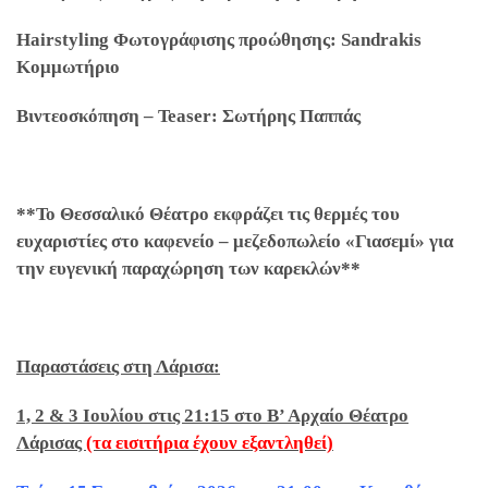
Hairstyling
Φωτογράφισης προώθησης:
Sandrakis
Κομμωτήριο
Βιντεοσκόπηση –
Teaser
: Σωτήρης Παππάς
**Το Θεσσαλικό Θέατρο εκφράζει τις θερμές του
ευχαριστίες στο καφενείο – μεζεδοπωλείο «Γιασεμί» για
την ευγενική παραχώρηση των καρεκλών**
Παραστάσεις στη Λάρισα:
1, 2 & 3 Ιουλίου στις 21:15 στο Β’ Αρχαίο Θέατρο
Λάρισας
(τα εισιτήρια έχουν εξαντληθεί)