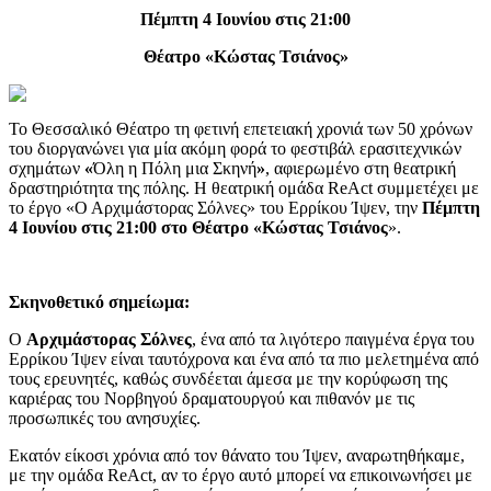
Πέμπτη 4 Ιουνίου στις 21:00
Θέατρο «Κώστας Τσιάνος»
Το Θεσσαλικό Θέατρο τη φετινή επετειακή χρονιά των 50 χρόνων
του διοργανώνει για μία ακόμη φορά το φεστιβάλ ερασιτεχνικών
σχημάτων
«
Όλη η Πόλη μια Σκηνή
»
, αφιερωμένο στη θεατρική
δραστηριότητα της πόλης. Η θεατρική ομάδα ReAct συμμετέχει με
το έργο «Ο Αρχιμάστορας Σόλνες» του Ερρίκου Ίψεν, την
Πέμπτη
4 Ιουνίου στις 21:00 στο Θέατρο «Κώστας Τσιάνος
».
Σκηνοθετικό σημείωμα:
Ο
Αρχιμάστορας Σόλνες
, ένα από τα λιγότερο παιγμένα έργα του
Ερρίκου Ίψεν είναι ταυτόχρονα και ένα από τα πιο μελετημένα από
τους ερευνητές, καθώς συνδέεται άμεσα με την κορύφωση της
καριέρας του Νορβηγού δραματουργού και πιθανόν με τις
προσωπικές του ανησυχίες.
Εκατόν είκοσι χρόνια από τον θάνατο του Ίψεν, αναρωτηθήκαμε,
με την ομάδα ReAct, αν το έργο αυτό μπορεί να επικοινωνήσει με