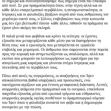
το σήμερα και συνειδητοποιήσαμε πως σήμερα είναι πιο επίκαιρο
από ποτέ. Σε μια πραγματικότητα όπου, στην τέχνη αλλά και σε
κάθε άλλο επαγγελματικό περιβάλλον, η ανταγωνιστικότητα, οι
ίντριγκες και οι φιλοδοξίες βγάζουν συχνά από τους ανθρώπους τον
χειρότερο εαυτό τους, ο Σόλνες επιβεβαιώνει πως στην κοινωνία
μας δεν έχει βελτιωθεί τίποτα· κάθε άλλο, πιθανόν τα πράγματα να
έχουν γίνει ακόμη πιο σκληρά.
Η παλιά γενιά που φοβάται και κρίνει τη νεότερη· οι έχοντες
εξουσία που μεταχειρίζονται κάθε μέσο για να διατηρήσουν τη
θέση τους· και ο ερωτισμός που μετατρέπεται σε εργαλείο
επιβολής και χειρισμού. Οι άνθρωποι που σαρώνονται στην πορεία
προς την κορυφή και αντιμετωπίζονται ως αναλώσιμοι, αλλά και
εκείνοι που μπορούν να λειτουργήσουν ως εφαλτήριο για την
απογείωση μιας καριέρας και γίνονται στόχοι ίντριγκας και
πλεκτάνης από το περιβάλλον τους.
Πίσω από αυτές τις συγκρούσεις, οι αναζητήσεις του Ίψεν
αποκαλύπτονται βαθιά υπαρξιακές και προσωπικές, ενώ
ταυτόχρονα αγγίζουν και μια έντονη μεταφυσική διάσταση. Λεπτές
ισορροπίες ανάμεσα στο πραγματικό και το ονειρικό, επικίνδυνα
παιχνίδια εξουσίας μέσα από ερωτικά τρίγωνα και εύθραυστες
ισορροπίες ψυχικής υγείας συνθέτουν το δραματουργικό σύμπαν
του Ίψεν όπου η φιλοδοξία συναντά τον φόβο και η δημιουργία
συνορεύει με την πτώση.