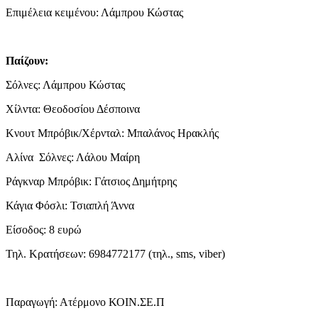
Επιμέλεια κειμένου: Λάμπρου Κώστας
Παίζουν:
Σόλνες: Λάμπρου Κώστας
Χίλντα: Θεοδοσίου Δέσποινα
Κνουτ Μπρόβικ/Χέρνταλ: Μπαλάνος Ηρακλής
Αλίνα Σόλνες: Λάλου Μαίρη
Ράγκναρ Μπρόβικ: Γάτσιος Δημήτρης
Κάγια Φόσλι: Τσιαπλή Άννα
Είσοδος: 8 ευρώ
Τηλ. Κρατήσεων: 6984772177 (τηλ., sms, viber)
Παραγωγή: Ατέρμονο ΚΟΙΝ.ΣΕ.Π