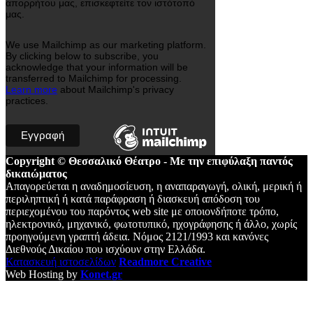
απορρήτου μας, επισκεφτείτε τον ιστότοπό
μας.
We use Mailchimp as our marketing platform.
By clicking below to subscribe, you
acknowledge that your information will be
transferred to Mailchimp for processing.
Learn more
about Mailchimp's privacy
practices.
Copyright © Θεσσαλικό Θέατρο - Με την επιφύλαξη παντός
δικαιώματος
Απαγορεύεται η αναδημοσίευση, η αναπαραγωγή, ολική, μερική ή
περιληπτική ή κατά παράφραση ή διασκευή απόδοση του
περιεχομένου του παρόντος web site με οποιονδήποτε τρόπο,
ηλεκτρονικό, μηχανικό, φωτοτυπικό, ηχογράφησης ή άλλο, χωρίς
προηγούμενη γραπτή άδεια. Νόμος 2121/1993 και κανόνες
Διεθνούς Δικαίου που ισχύουν στην Ελλάδα.
Κατασκευή ιστοσελίδων
Readmore Creative
Web Hosting by
Konet.gr