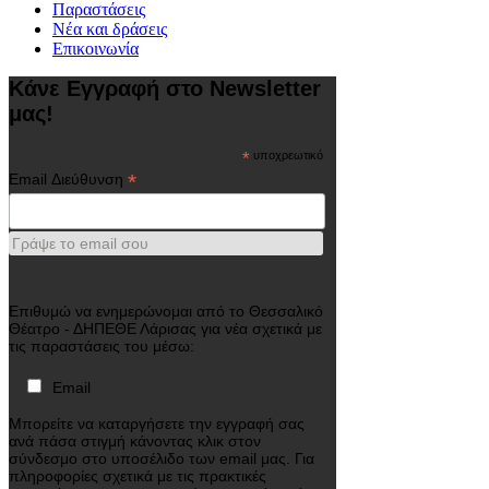
Παραστάσεις
Νέα και δράσεις
Επικοινωνία
Κάνε Εγγραφή στο Newsletter
μας!
*
υποχρεωτικό
*
Email Διεύθυνση
Γράψε το email σου
Επιθυμώ να ενημερώνομαι από το Θεσσαλικό
Θέατρο - ΔΗΠΕΘΕ Λάρισας για νέα σχετικά με
τις παραστάσεις του μέσω:
Email
Μπορείτε να καταργήσετε την εγγραφή σας
ανά πάσα στιγμή κάνοντας κλικ στον
σύνδεσμο στο υποσέλιδο των email μας. Για
πληροφορίες σχετικά με τις πρακτικές