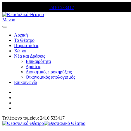
Τηλέφωνο κρατήσεων:
2410 533417
Μενού
Αρχική
Το Θέατρο
Παραστάσεις
Χώροι
Νέα και Δράσεις
Επικαιρότητα
Δράσεις
Διοικητικές προκηρύξεις
Οικονομικός απολογισμός
Επικοινωνία
Τηλέφωνο ταμείου: 2410 533417