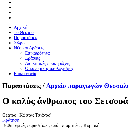
Αρχική
Το Θέατρο
Παραστάσεις
Χώροι
Νέα και Δράσεις
Επικαιρότητα
Δράσεις
Διοικητικές προκηρύξεις
Οικονομικός απολογισμός
Επικοινωνία
Παραστάσεις /
Αρχείο παραγωγών Θεσσαλ
Ο καλός άνθρωπος του Σετσουά
Θέατρο "Κώστας Τσιάνος"
Κράτηση
Καθημερινές παραστάσεις από Τετάρτη έως Κυριακή