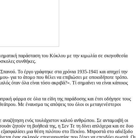
ληματική παράσταση του Κύκλου με την κιμωλία σε σκηνοθεσία
ύσκολες συνθήκες.
πανού. Το έργο γράφτηκε στα χρόνια 1935-1941 και απηχεί την
ου- για το άτομο που θέλει να επιβιώσει με οποιοδήποτε τρόπο.
λός όταν όλα είναι τόσο ακριβά?». Τί σημαίνει να είναι κάποιος
ατρική φόρμα σε όλα τα είδη της παράδοσης και έτσι οδήγησε τους
θεάτρου. Με έναυσμα τις απόψεις του όλοι οι μεταγενέστεροι
σε αναζήτηση ενός τουλάχιστον καλού ανθρώπου. Σε ανταμοιβή οι
ουάν ζητούν τη βοήθειά της, η Σεν Τε τη δίνει απλόχερα και σε δυο
ου εξασφαλίσει μια θέση πιλότου στο Πεκίνο. Μπροστά στο αδιέξοδο
γίνεται ένας σκληρός επιχειρηματίας που ξέρει να επενδύει σωστά. Οι