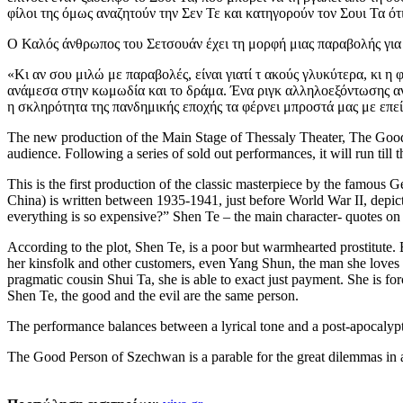
φίλοι της όμως αναζητούν την Σεν Τε και κατηγορούν τον Σουι Τα ότι
Ο Καλός άνθρωπος του Σετσουάν έχει τη μορφή μιας παραβολής για
«Κι αν σου μιλώ με παραβολές, είναι γιατί τ ακούς γλυκύτερα, κι η
ανάμεσα στην κωμωδία και το δράμα. Ένα ριγκ αλληλοεξόντωσης αν
η σκληρότητα της πανδημικής εποχής τα φέρνει μπροστά μας με επε
The new production of the Main Stage of Thessaly Theater, The Good
audience. Following a series of sold out performances, it will run till
This is the first production of the classic masterpiece by the famou
China) is written between 1935-1941, just before World War II, depict
everything is so expensive?” Shen Te – the main character- quotes on 
According to the plot, Shen Te, is a poor but warmhearted prostitute. 
her kinsfolk and other customers, even Yang Shun, the man she loves t
pragmatic cousin Shui Ta, she is able to exact just payment. She is for
Shen Te, the good and the evil are the same person.
The performance balances between a lyrical tone and a post-apocalyptic
The Good Person of Szechwan is a parable for the great dilemmas in 