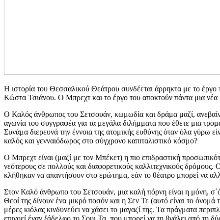
Η ιστορία του Θεσσαλικού Θεάτρου συνδέεται άρρηκτα με το έργο
Κώστα Τσιάνου. Ο Μπρεχτ και το έργο του αποκτούν πάντα μια νέα 
Ο Καλός άνθρωπος του Σετσουάν, κωμωδία και δράμα μαζί, ανεβαίν
αγωνία του συγγραφέα για τα μεγάλα διλήμματα που έθετε μια τρομ
Συνάμα διερευνά την έννοια της ατομικής ευθύνης όταν όλα γύρω είν
καλός και γενναιόδωρος στο σύγχρονο καπιταλιστικό κόσμο?
Ο Μπρεχτ είναι (μαζί με τον Μπέκετ) η πιο επιδραστική προσωπικότ
νεότερους σε πολλούς και διαφορετικούς καλλιτεχνικούς δρόμους. Ο
κλήθηκαν να απαντήσουν στο ερώτημα, εάν το θέατρο μπορεί να αλλ
Στον Καλό άνθρωπο του Σετσουάν, μια καλή πόρνη είναι η μόνη, σ΄ό
Θεοί της δίνουν ένα μικρό ποσόν και η Σεν Τε (αυτό είναι το όνομά
μέρες κιόλας κινδυνεύει να χάσει το μαγαζί της. Τα πράγματα περι
επινοεί έναν ξάδελφο το Σουι Τα, που μπορεί να τη βγάλει από τη δύ