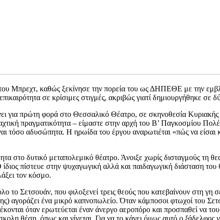
 του Μπρεχτ, καθώς ξεκίνησε την πορεία του ως ΔΗΠΕΘΕ με την εμβ
επικαιρότητα σε κρίσιμες στιγμές, ακριβώς γιατί δημιουργήθηκε σε δ
ει για πρώτη φορά στο Θεσσαλικό Θέατρο, σε σκηνοθεσία Κυριακής Σ
αχτική πραγματικότητα – είμαστε στην αρχή του Β’ Παγκοσμίου Πολέμ
αι τόσο αδυσώπητα. Η ηρωίδα του έργου αναρωτιέται «πώς να είσαι κα
ητα στο δυτικό μεταπολεμικό θέατρο. Άνοιξε χωρίς δισταγμούς τη θε
 ίδιος πίστευε στην ψυχαγωγική αλλά και παιδαγωγική διάσταση του 
άξει τον κόσμο.
λο το Σετσουάν, που φιλοξενεί τρεις θεούς που κατεβαίνουν στη γη 
 της) αγοράζει ένα μικρό καπνοπωλείο. Όταν κάμποσοι φτωχοί του Σετσ
πλέκονται όταν ερωτεύεται έναν άνεργο αεροπόρο και προσπαθεί να τ
σκολη θέση, όπως και γίνεται. Για να το κάνει όμως αυτό ο ξάδελφος 