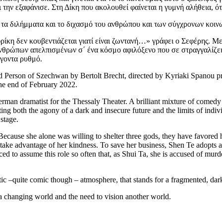
 την εξαφάνισε. Στη Δίκη που ακολουθεί φαίνεται η γυμνή αλήθεια, ότ
 τα διλήμματα και το διχασμό του ανθρώπου και των σύγχρονων κοιν
 φρίκη δεν κουβεντιάζεται γιατί είναι ζωντανή…» γράφει ο Σεφέρης. 
θρώπων απελπισμένων σ΄ ένα κόσμο αφιλόξενο που σε στραγγαλίζει ο
ίγοντα ρυθμό.
 Person of Szechwan by Bertolt Brecht, directed by Kyriaki Spanou p
 the end of February 2022.
s German dramatist for the Thessaly Theater. A brilliant mixture of co
ing both the agony of a dark and insecure future and the limits of indi
stage.
Because she alone was willing to shelter three gods, they have favored 
ake advantage of her kindness. To save her business, Shen Te adopts an 
ced to assume this role so often that, as Shui Ta, she is accused of murd
 –quite comic though – atmosphere, that stands for a fragmented, dark w
a changing world and the need to vision another world.