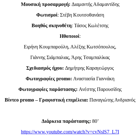
Μουσική προσαρμογή:
Διαμαντής Αδαμαντίδης
Φωτισμοί
: Στέβη Κουτσοθανάση
Βοηθός σκηνοθέτη
: Τάσος Κωλέτσης
Ηθοποιοί
:
Ειρήνη Κουμπαρούλη, Αλέξης Κωτσόπουλος,
Γιάννης Σιάμπαλιας, Άρης Τσαμπαλίκας
Σχεδιασμός ήχου:
Δημήτρης Καραγεώργος
Φωτογραφίες
promo
:
Αναστασία Γιαννάκη
Φωτογραφίες παράστασης:
Ανέστης Παρουσίδης
Bίντεο
promo
– Γραφιστική επιμέλεια:
Παναγιώτης Ανδριανός
Διάρκεια παράστασης:
80’
https://www.youtube.com/watch?v=cvNslS7_L7I