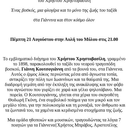
του
Χρήστου Χρηστοβασίλη
Ένας βοσκός, μια φλογέρα και το μόνο της ζωής του ταξίδι
στα Γιάννινα και στον κόσμο όλον
Πέμπτη 21 Αυγούστου στην Αυλή του Μύλου στις 21.00
Το εμβληματικό διήγημα του
Χρήστου Χρηστοβασίλη
, γραμμένο
το 1898, παρακολουθεί το ταξίδι του νεαρού τραγοπόδη
βοσκού,
Γιάννη Κουτσογιάννη
από τα βουνά του, στα Γιάννενα.
Αυτός
ο έρμος λύκος
περνώντας μέσα από άγνωστα τοπία,
αντικρίζει την πόλη των Ιωαννίνων και τα θαύματά της. Μια
διαδρομή γεμάτη από την έκπληξη της ανακάλυψης και τον φόβο
του αγνώστου που γυρίζει σε χαρά και γέλιο ψηλοτάβανο. Μια
πορεία. Ο Κουτσογιάννης, γίνεται στα χέρια του σκηνοθέτη
Θοδωρή Γκόνη, ένα συμβολικό ποίημα για τον μικρό και τον
μεγάλο τόπο, για την πολυκοσμία και τη μοναξιά, τον άνθρωπο και
τα ζωντανά του, τα χαμένα και κερδισμένα στοιχήματα της ζωής.
Μια ομάδα ηθοποιών και μουσικών, τραγουδώντας τα λόγια 7
ποιητών για τα Γιάννενα{Χρήστος Μπράβος, Αριστοτέλης