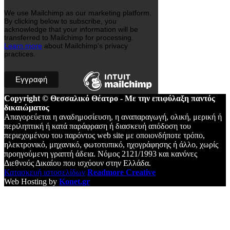
We use Mailchimp as our marketing platform.
By clicking below to subscribe, you
acknowledge that your information will be
transferred to Mailchimp for processing.
Learn more
about Mailchimp's privacy
practices.
Copyright © Θεσσαλικό Θέατρο - Με την επιφύλαξη παντός
δικαιώματος
Απαγορεύεται η αναδημοσίευση, η αναπαραγωγή, ολική, μερική ή
περιληπτική ή κατά παράφραση ή διασκευή απόδοση του
περιεχομένου του παρόντος web site με οποιονδήποτε τρόπο,
ηλεκτρονικό, μηχανικό, φωτοτυπικό, ηχογράφησης ή άλλο, χωρίς
προηγούμενη γραπτή άδεια. Νόμος 2121/1993 και κανόνες
Διεθνούς Δικαίου που ισχύουν στην Ελλάδα.
Κατασκευή ιστοσελίδων
Readmore Creative
Web Hosting by
Konet.gr