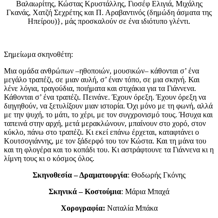
Βαλαωρίτης, Κώστας Κρυστάλλης, Γιοσέφ Ελιγιά, Μιχάλης
Γκανάς, Χατζή Σεχρέτης και Π. Αραβαντινός (δημώδη άσματα της
Ηπείρου)}, μάς προσκαλούν σε ένα ιδιότυπο γλέντι.
Σημείωμα σκηνοθέτη:
Μια ομάδα ανθρώπων –ηθοποιών, μουσικών– κάθονται σ’ ένα
μεγάλο τραπέζι, σε μιαν αυλή, σ’ έναν τόπο, σε μια σκηνή. Και
λένε λόγια, τραγούδια, ποιήματα και στιχάκια για τα Γιάννενα.
Κάθονται σ’ ένα τραπέζι. Πεινάνε. Έχουν όρεξη. Έχουν όρεξη να
διηγηθούν, να ξετυλίξουν μιαν ιστορία. Όχι μόνο με τη φωνή, αλλά
με την ψυχή, το μάτι, το χέρι, με τον συγχρονισμό τους. Ήσυχα και
ταπεινά στην αρχή, μετά μερακλώνουν, μπαίνουν στο χορό, στον
κύκλο, πάνω στο τραπέζι. Κι εκεί επάνω έρχεται, καταφτάνει ο
Κουτσογιάννης, με τον ξάδερφό του τον Κώστα. Και τη μάνα του
και τη φλογέρα και το κοπάδι του. Κι αστράφτουνε τα Γιάννενα κι η
λίμνη τους κι ο κόσμος όλος.
Σκηνοθεσία – Δραματουργία
: Θοδωρής Γκόνης
Σκηνικά – Κοστούμια
: Μάρια Μπαχά
Χορογραφία:
Ναταλία Μπάκα