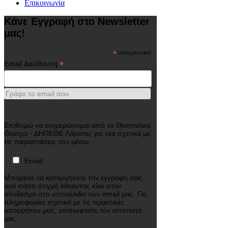
Επικοινωνία
Κάνε Εγγραφή στο Newsletter
μας!
*
υποχρεωτικό
*
Email Διεύθυνση
Γράψε το email σου
Επιθυμώ να ενημερώνομαι από το Θεσσαλικό
Θέατρο - ΔΗΠΕΘΕ Λάρισας για νέα σχετικά με
τις παραστάσεις του μέσω:
Email
Μπορείτε να καταργήσετε την εγγραφή σας
ανά πάσα στιγμή κάνοντας κλικ στον
σύνδεσμο στο υποσέλιδο των email μας. Για
πληροφορίες σχετικά με τις πρακτικές
απορρήτου μας, επισκεφτείτε τον ιστότοπό
μας.