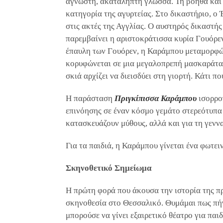
άγνωστη, ακατάληπτη γλώσσα. Τη βοηθά και 
κατηγορία της αγυρτείας. Στο δικαστήριο, ο
στις ακτές της Αγγλίας. Ο αυστηρός δικαστή
παρεμβαίνει η αριστοκράτισσα κυρία Γουόρε
έπαυλη των Γουόρεν, η Καράμπου μεταμορφών
κορυφώνεται σε μια μεγαλοπρεπή μασκαράτα,
σκιά αρχίζει να διεισδύει στη γιορτή. Κάτι 
Η παράσταση
Πριγκίπισσα Καράμπου
ισορρο
επινόησης σε έναν κόσμο γεμάτο στερεότυπα 
κατασκευάζουν μύθους, αλλά και για τη γεννα
Για τα παιδιά, η Καράμπου γίνεται ένα φωτε
Σκηνοθετικό Σημείωμα
Η πρώτη φορά που άκουσα την ιστορία της π
σκηνοθεσία στο Θεσσαλικό. Θυμάμαι πως πήγα
μπορούσε να γίνει εξαιρετικό θέατρο για παιδ