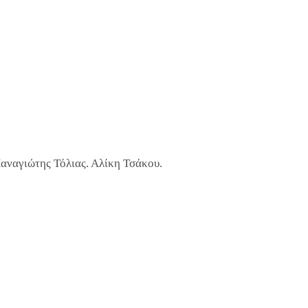
ναγιώτης Τόλιας. Αλίκη Τσάκου.