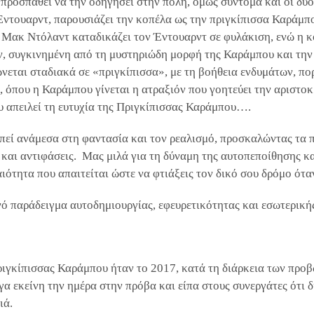
προσπαθεί να την οδηγήσει στην πόλη, όμως σύντομα και οι δύο
 Έντουαρντ, παρουσιάζει την κοπέλα ως την πριγκίπισσα Καράμπ
ς Μακ Ντόλαντ καταδικάζει τον Έντουαρντ σε φυλάκιση, ενώ η κο
ν, συγκινημένη από τη μυστηριώδη μορφή της Καράμπου και την
εται σταδιακά σε «πριγκίπισσα», με τη βοήθεια ενδυμάτων, πο
 όπου η Καράμπου γίνεται η ατραξιόν που γοητεύει την αριστο
που απειλεί τη ευτυχία της Πριγκίπισσας Καράμπου….
πεί ανάμεσα στη φαντασία και τον ρεαλισμό, προσκαλώντας τα π
και αντιφάσεις. Μας μιλά για τη δύναμη της αυτοπεποίθησης και
ιότητα που απαιτείται ώστε να φτιάξεις τον δικό σου δρόμο ότα
ινό παράδειγμα αυτοδημιουργίας, εφευρετικότητας και εσωτερική
ριγκίπισσας Καράμπου ήταν το 2017, κατά τη διάρκεια των προβ
 εκείνη την ημέρα στην πρόβα και είπα στους συνεργάτες ότι δ
ιά.