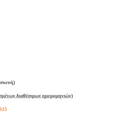
ασκευή)
ρισμένων διαθέσιμων ημερομηνιών)
025