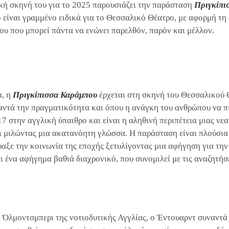
ή σκηνή του για το 2025 παρουσιάζει την παράσταση
Πριγκίπι
ο είναι γραμμένο ειδικά για το Θεσσαλικό Θέατρο, με αφορμή τ
ρου που μπορεί πάντα να ενώνει παρελθόν, παρόν και μέλλον.
α, η
Πριγκίπισσα Καράμπου
έρχεται στη σκηνή του Θεσσαλικού Θ
ναντά την πραγματικότητα και όπου η ανάγκη του ανθρώπου να π
17 στην αγγλική ύπαιθρο και είναι η αληθινή περιπέτεια μιας ν
 μιλώντας μια ακατανόητη γλώσσα. Η παράσταση είναι πλούσια σ
αξε την κοινωνία της εποχής ξετυλίγοντας μια αφήγηση για την
ι ένα αφήγημα βαθιά διαχρονικό, που συνομιλεί με τις αναζητήσ
 Όλμοντσμπερι της νοτιοδυτικής Αγγλίας, ο Έντουαρντ συναντά 