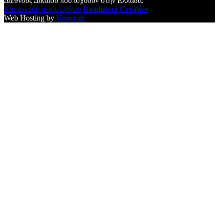
Διεθνούς Δικαίου που ισχύουν στην Ελλάδα.
Κατασκευή ιστοσελίδων
Readmore Creative
Web Hosting by
Konet.gr