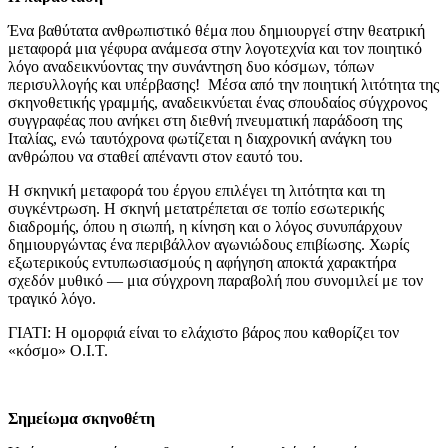
Ένα βαθύτατα ανθρωπιστικό θέμα που δημιουργεί στην θεατρική
μεταφορά μια γέφυρα ανάμεσα στην λογοτεχνία και τον ποιητικό
λόγο αναδεικνύοντας την συνάντηση δυο κόσμων, τόπων
περισυλλογής και υπέρβασης! Μέσα από την ποιητική λιτότητα της
σκηνοθετικής γραμμής, αναδεικνύεται ένας σπουδαίος σύγχρονος
συγγραφέας που ανήκει στη διεθνή πνευματική παράδοση της
Ιταλίας, ενώ ταυτόχρονα φωτίζεται η διαχρονική ανάγκη του
ανθρώπου να σταθεί απέναντι στον εαυτό του.
Η σκηνική μεταφορά του έργου επιλέγει τη λιτότητα και τη
συγκέντρωση. Η σκηνή μετατρέπεται σε τοπίο εσωτερικής
διαδρομής, όπου η σιωπή, η κίνηση και ο λόγος συνυπάρχουν
δημιουργώντας ένα περιβάλλον αγωνιώδους επιβίωσης. Χωρίς
εξωτερικούς εντυπωσιασμούς η αφήγηση αποκτά χαρακτήρα
σχεδόν μυθικό — μια σύγχρονη παραβολή που συνομιλεί με τον
τραγικό λόγο.
ΓΙΑΤΙ: Η ομορφιά είναι το ελάχιστο βάρος που καθορίζει τον
«κόσμο» Ο.Ι.Τ.
Σημείωμα σκηνοθέτη