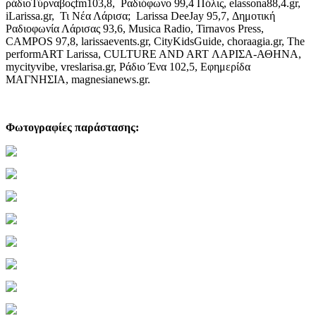
ράδιοΤύρναβοςfm103,8, Ραδιόφωνο 99,4 Πόλις, elassona88,4.gr,
iLarissa.gr, Τι Νέα Λάρισα; Larissa DeeJay 95,7, Δημοτική
Ραδιοφωνία Λάρισας 93,6, Musica Radio, Tirnavos Press,
CAMPOS 97,8, larissaevents.gr, CityKidsGuide, choraagia.gr, The
performART Larissa, CULTURE AND ART ΛΑΡΙΣΑ-ΑΘΗΝΑ,
mycityvibe, vreslarisa.gr, Ράδιο Ένα 102,5, Εφημερίδα
ΜΑΓΝΗΣΙΑ, magnesianews.gr.
Φωτογραφίες παράστασης: