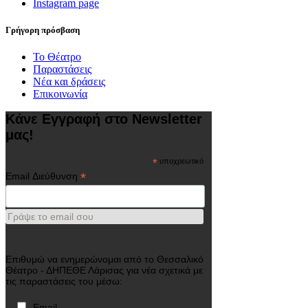
Instagram page
Γρήγορη πρόσβαση
Το Θέατρο
Παραστάσεις
Νέα και δράσεις
Επικοινωνία
Κάνε Εγγραφή στο Newsletter
μας!
*
υποχρεωτικό
*
Email Διεύθυνση
Γράψε το email σου
Επιθυμώ να ενημερώνομαι από το Θεσσαλικό
Θέατρο - ΔΗΠΕΘΕ Λάρισας για νέα σχετικά με
τις παραστάσεις του μέσω:
Email