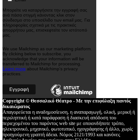
Μπορείτε να καταργήσετε την εγγραφή σας
ανά πάσα στιγμή κάνοντας κλικ στον
σύνδεσμο στο υποσέλιδο των email μας. Για
πληροφορίες σχετικά με τις πρακτικές
απορρήτου μας, επισκεφτείτε τον ιστότοπό
μας.
We use Mailchimp as our marketing platform.
By clicking below to subscribe, you
acknowledge that your information will be
transferred to Mailchimp for processing.
Learn more
about Mailchimp's privacy
practices.
Copyright © Θεσσαλικό Θέατρο - Με την επιφύλαξη παντός
δικαιώματος
Απαγορεύεται η αναδημοσίευση, η αναπαραγωγή, ολική, μερική ή
περιληπτική ή κατά παράφραση ή διασκευή απόδοση του
περιεχομένου του παρόντος web site με οποιονδήποτε τρόπο,
ηλεκτρονικό, μηχανικό, φωτοτυπικό, ηχογράφησης ή άλλο, χωρίς
προηγούμενη γραπτή άδεια. Νόμος 2121/1993 και κανόνες