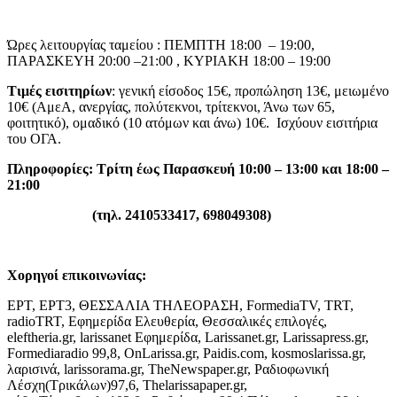
Ώρες λειτουργίας ταμείου : ΠΕΜΠΤΗ 18:00 – 19:00,
ΠΑΡΑΣΚΕΥΗ 20:00 –21:00 , ΚΥΡΙΑΚΗ 18:00 – 19:00
Τιμές εισιτηρίων
: γενική είσοδος 15€, προπώληση 13€, μειωμένο
10€ (ΑμεΑ, ανεργίας, πολύτεκνοι, τρίτεκνοι, Άνω των 65,
φοιτητικό), ομαδικό (10 ατόμων και άνω) 10€. Ισχύουν εισιτήρια
του ΟΓΑ.
Πληροφορίες: Τρίτη έως Παρασκευή 10:00 – 13:00 και 18:00 –
21:00
(τηλ. 2410533417, 698049308)
Χορηγοί επικοινωνίας:
ΕΡΤ, ΕΡΤ3, ΘΕΣΣΑΛΙΑ ΤΗΛΕΟΡΑΣΗ, FormediaTV, TRT,
radioTRT, Εφημερίδα Ελευθερία, Θεσσαλικές επιλογές,
eleftheria.gr, larissanet Εφημερίδα, Larissanet.gr, Larissapress.gr,
Formediaradio 99,8, OnLarissa.gr, Paidis.com, kosmoslarissa.gr,
λαρισινά, larissorama.gr, TheNewspaper.gr, Ραδιοφωνική
Λέσχη(Τρικάλων)97,6, Thelarissapaper.gr,