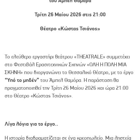
του Άμπελ Θαμόρα
Τρίτη 26 Μαίου 2026 στις 21:00
Θέατρο «Κώστας Τσιάνος»
Το ελεύθερο εργαστήρι θεάτρου «THEATRALE» συμμετέχει
στο Φεστιβάλ Ερασιτεχνικών Σκηνών «ΟΛΗ Η ΠΟΛΗ ΜΙΑ
ΣΚΗΝΗ» που διοργανώνει το Θεσσαλικό Θέατρο, με το έργο
“Υπό το μηδέν”
του Άμπελ Θαμόρα. Η παράσταση θα
πραγματοποιηθεί την Τρίτη 26 Μαίου 2026 και ώρα 21:00
στο Θέατρο «Κώστας Τσιάνος».
Λίγα λόγια για το έργο..
Η ιστορία διαδραματίζεται σε ένα κρεοπωλείο. Μια ληστεία