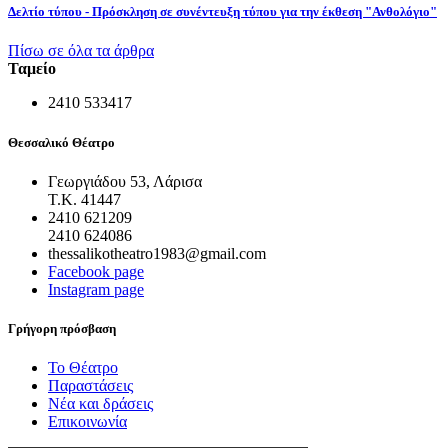
Δελτίο τύπου - Πρόσκληση σε συνέντευξη τύπου για την έκθεση "Ανθολόγιο"
Πίσω σε όλα τα άρθρα
Ταμείο
2410 533417
Θεσσαλικό Θέατρο
Γεωργιάδου 53, Λάρισα
Τ.Κ. 41447
2410 621209
2410 624086
thessalikotheatro1983@gmail.com
Facebook page
Instagram page
Γρήγορη πρόσβαση
Το Θέατρο
Παραστάσεις
Νέα και δράσεις
Επικοινωνία