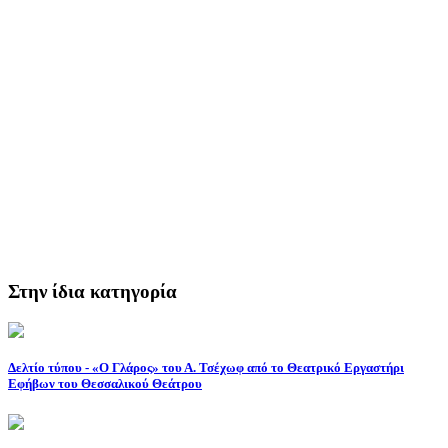
Στην ίδια κατηγορία
Δελτίο τύπου - «Ο Γλάρος» του Α. Τσέχωφ από το Θεατρικό Εργαστήρι
Εφήβων του Θεσσαλικού Θεάτρου