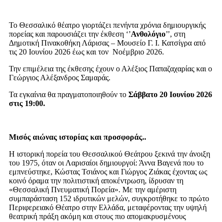
Το Θεσσαλικό θέατρο γιορτάζει πενήντα χρόνια δημιουργικής
πορείας και παρουσιάζει την έκθεση ‘’
Ανθολόγιο
’’, στη
Δημοτική Πινακοθήκη Λάρισας – Μουσείο Γ. Ι. Κατσίγρα από
τις 20 Ιουνίου 2026 έως και τον Νοέμβριο 2026.
Την επιμέλεια της έκθεσης έχουν ο Αλέξιος Παπαζαχαρίας και ο
Γεώργιος Αλέξανδρος Σαμαράς.
Τα εγκαίνια θα πραγματοποιηθούν το
Σάββατο 20 Ιουνίου 2026
στις 19:00.
Μισός αιώνας ιστορίας και προσφοράς..
Η ιστορική πορεία του Θεσσαλικού Θεάτρου ξεκινά την άνοιξη
του 1975, όταν οι Λαρισαίοι δημιουργοί: Άννα Βαγενά που το
εμπνεύστηκε, Κώστας Τσιάνος και Γιώργος Ζιάκας έχοντας ως
κοινό όραμα την πολιτιστική αποκέντρωση, ίδρυσαν τη
«Θεσσαλική Πνευματική Πορεία». Με την αμέριστη
συμπαράσταση 152 ιδρυτικών μελών, συγκροτήθηκε το πρώτο
Περιφερειακό Θέατρο στην Ελλάδα, μεταφέροντας την υψηλή
θεατρική πράξη ακόμη και στους πιο απομακρυσμένους