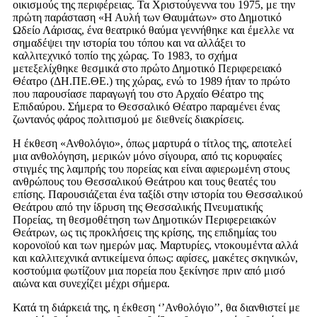
οικισμούς της περιφέρειας. Τα Χριστούγεννα του 1975, με την
πρώτη παράσταση «Η Αυλή των Θαυμάτων» στο Δημοτικό
Ωδείο Λάρισας, ένα θεατρικό θαύμα γεννήθηκε και έμελλε να
σημαδέψει την ιστορία του τόπου και να αλλάξει το
καλλιτεχνικό τοπίο της χώρας. Το 1983, το σχήμα
μετεξελίχθηκε θεσμικά στο πρώτο Δημοτικό Περιφερειακό
Θέατρο (ΔΗ.ΠΕ.ΘΕ.) της χώρας, ενώ το 1989 ήταν το πρώτο
που παρουσίασε παραγωγή του στο Αρχαίο Θέατρο της
Επιδαύρου. Σήμερα το Θεσσαλικό Θέατρο παραμένει ένας
ζωντανός φάρος πολιτισμού με διεθνείς διακρίσεις.
Η έκθεση «Ανθολόγιο», όπως μαρτυρά ο τίτλος της, αποτελεί
μια ανθολόγηση, μερικών μόνο σίγουρα, από τις κορυφαίες
στιγμές της λαμπρής του πορείας και είναι αφιερωμένη στους
ανθρώπους του Θεσσαλικού Θεάτρου και τους θεατές του
επίσης. Παρουσιάζεται ένα ταξίδι στην ιστορία του Θεσσαλικού
Θεάτρου από την ίδρυση της Θεσσαλικής Πνευματικής
Πορείας, τη θεσμοθέτηση των Δημοτικών Περιφερειακών
Θεάτρων, ως τις προκλήσεις της κρίσης, της επιδημίας του
κορονοϊού και των ημερών μας. Μαρτυρίες, ντοκουμέντα αλλά
και καλλιτεχνικά αντικείμενα όπως: αφίσες, μακέτες σκηνικών,
κοστούμια φωτίζουν μια πορεία που ξεκίνησε πριν από μισό
αιώνα και συνεχίζει μέχρι σήμερα.
Κατά τη διάρκειά της, η έκθεση ‘’Ανθολόγιο’’, θα διανθιστεί με