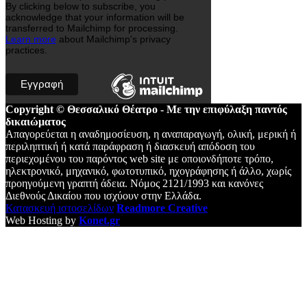
By clicking below to subscribe, you
acknowledge that your information will be
transferred to Mailchimp for processing.
Learn more
about Mailchimp's privacy
practices.
Copyright © Θεσσαλικό Θέατρο - Με την επιφύλαξη παντός
δικαιώματος
Απαγορεύεται η αναδημοσίευση, η αναπαραγωγή, ολική, μερική ή
περιληπτική ή κατά παράφραση ή διασκευή απόδοση του
περιεχομένου του παρόντος web site με οποιονδήποτε τρόπο,
ηλεκτρονικό, μηχανικό, φωτοτυπικό, ηχογράφησης ή άλλο, χωρίς
προηγούμενη γραπτή άδεια. Νόμος 2121/1993 και κανόνες
Διεθνούς Δικαίου που ισχύουν στην Ελλάδα.
Κατασκευή ιστοσελίδων
Readmore Creative
Web Hosting by
Konet.gr