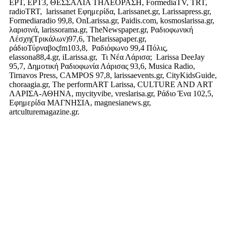
ΕΡΤ, ΕΡΤ3, ΘΕΣΣΑΛΙΑ ΤΗΛΕΟΡΑΣΗ, FormediaTV, TRT,
radioTRT, larissanet Εφημερίδα, Larissanet.gr, Larissapress.gr,
Formediaradio 99,8, OnLarissa.gr, Paidis.com, kosmoslarissa.gr,
λαρισινά, larissorama.gr, TheNewspaper.gr, Ραδιοφωνική
Λέσχη(Τρικάλων)97,6, Thelarissapaper.gr,
ράδιοΤύρναβοςfm103,8, Ραδιόφωνο 99,4 Πόλις,
elassona88,4.gr, iLarissa.gr, Τι Νέα Λάρισα; Larissa DeeJay
95,7, Δημοτική Ραδιοφωνία Λάρισας 93,6, Musica Radio,
Tirnavos Press, CAMPOS 97,8, larissaevents.gr, CityKidsGuide,
choraagia.gr, The performART Larissa, CULTURE AND ART
ΛΑΡΙΣΑ-ΑΘΗΝΑ, mycityvibe, vreslarisa.gr, Ράδιο Ένα 102,5,
Εφημερίδα ΜΑΓΝΗΣΙΑ, magnesianews.gr,
artculturemagazine.gr.