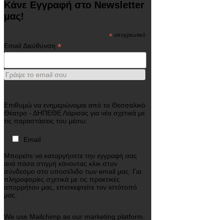
Κάνε Εγγραφή στο Newsletter
μας!
*
υποχρεωτικό
*
Email Διεύθυνση
Γράψε το email σου
Επιθυμώ να ενημερώνομαι από το Θεσσαλικό
Θέατρο - ΔΗΠΕΘΕ Λάρισας για νέα σχετικά με
τις παραστάσεις του μέσω:
Email
Μπορείτε να καταργήσετε την εγγραφή σας
ανά πάσα στιγμή κάνοντας κλικ στον
σύνδεσμο στο υποσέλιδο των email μας. Για
πληροφορίες σχετικά με τις πρακτικές
απορρήτου μας, επισκεφτείτε τον ιστότοπό
μας.
We use Mailchimp as our marketing platform.