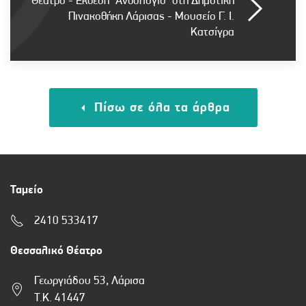
Θέατρο - Έκθεση "Ανθολόγιο" στη Δημοτική
Πινακοθήκη Λάρισας - Μουσείο Γ. Ι.
Κατσίγρα
Πίσω σε όλα τα άρθρα
Ταμείο
2410 533417
Θεσσαλικό Θέατρο
Γεωργιάδου 53, Λάρισα
Τ.Κ. 41447