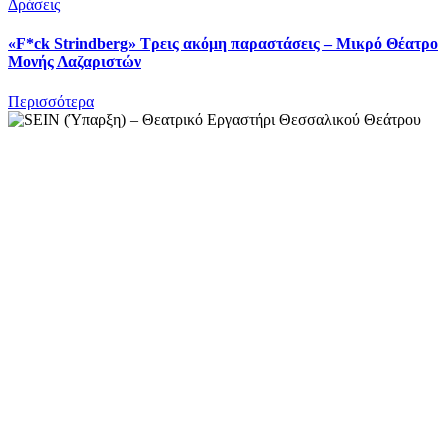
Δράσεις
«F*ck Strindberg» Τρεις ακόμη παραστάσεις – Μικρό Θέατρο
Μονής Λαζαριστών
Περισσότερα