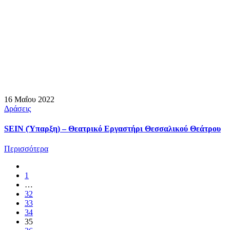
16 Μαΐου 2022
Δράσεις
SEIN (Ύπαρξη) – Θεατρικό Εργαστήρι Θεσσαλικού Θεάτρου
Περισσότερα
1
…
32
33
34
35