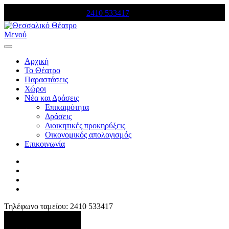
Τηλέφωνο κρατήσεων:
2410 533417
Μενού
Αρχική
Το Θέατρο
Παραστάσεις
Χώροι
Νέα και Δράσεις
Επικαιρότητα
Δράσεις
Διοικητικές προκηρύξεις
Οικονομικός απολογισμός
Επικοινωνία
Τηλέφωνο ταμείου: 2410 533417