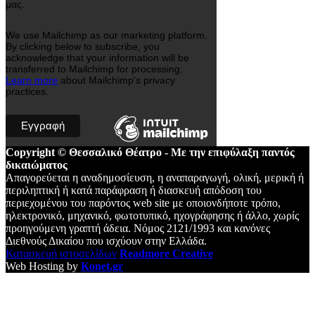
μας.
We use Mailchimp as our marketing platform.
By clicking below to subscribe, you
acknowledge that your information will be
transferred to Mailchimp for processing.
Learn more
about Mailchimp's privacy
practices.
Copyright © Θεσσαλικό Θέατρο - Με την επιφύλαξη παντός
δικαιώματος
Απαγορεύεται η αναδημοσίευση, η αναπαραγωγή, ολική, μερική ή
περιληπτική ή κατά παράφραση ή διασκευή απόδοση του
περιεχομένου του παρόντος web site με οποιονδήποτε τρόπο,
ηλεκτρονικό, μηχανικό, φωτοτυπικό, ηχογράφησης ή άλλο, χωρίς
προηγούμενη γραπτή άδεια. Νόμος 2121/1993 και κανόνες
Διεθνούς Δικαίου που ισχύουν στην Ελλάδα.
Κατασκευή ιστοσελίδων
Readmore Creative
Web Hosting by
Konet.gr