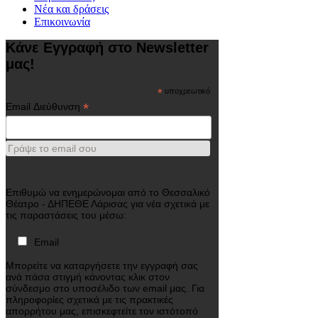
Νέα και δράσεις
Επικοινωνία
Κάνε Εγγραφή στο Newsletter
μας!
*
υποχρεωτικό
*
Email Διεύθυνση
Γράψε το email σου
Επιθυμώ να ενημερώνομαι από το Θεσσαλικό
Θέατρο - ΔΗΠΕΘΕ Λάρισας για νέα σχετικά με
τις παραστάσεις του μέσω:
Email
Μπορείτε να καταργήσετε την εγγραφή σας
ανά πάσα στιγμή κάνοντας κλικ στον
σύνδεσμο στο υποσέλιδο των email μας. Για
πληροφορίες σχετικά με τις πρακτικές
απορρήτου μας, επισκεφτείτε τον ιστότοπό